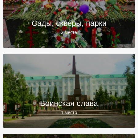
Сады, скверы, парки
2 места
Воинская слава
1 место