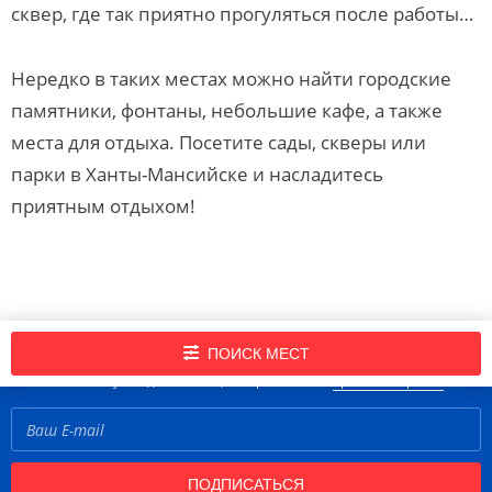
сквер, где так приятно прогуляться после работы…
Нередко в таких местах можно найти городские
памятники, фонтаны, небольшие кафе, а также
места для отдыха. Посетите сады, скверы или
парки в Ханты-Мансийске и насладитесь
приятным отдыхом!
Подпишись на нашу рассылку новостей!
ПОИСК МЕСТ
Нажимая кнопку «Подписаться», вы принимаете
правила портала
ПОДПИСАТЬСЯ