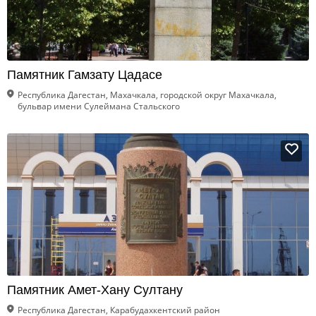
Памятник Гамзату Цадасе
Республика Дагестан, Махачкала, городской округ Махачкала,
бульвар имени Сулеймана Стальского
Памятник Амет-Хану Султану
Республика Дагестан, Карабудахкентский район