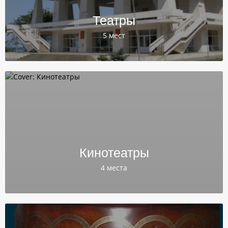
Театры
5 мест
Кинотеатры
4 места