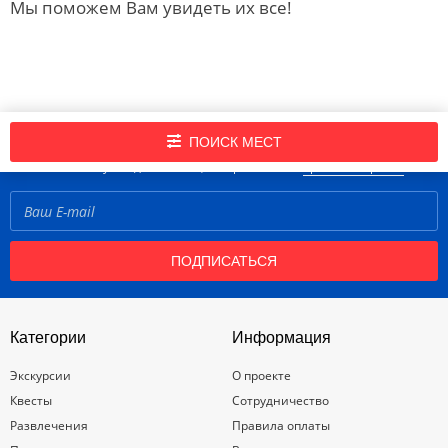
Мы поможем Вам увидеть их все!
Подпишись на нашу рассылку новостей!
ПОИСК МЕСТ
Нажимая кнопку «Подписаться», вы принимаете
правила портала
ПОДПИСАТЬСЯ
Категории
Информация
Экскурсии
О проекте
Квесты
Сотрудничество
Развлечения
Правила оплаты