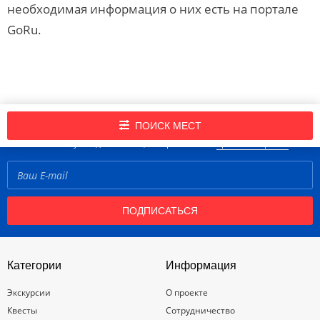
необходимая информация о них есть на портале
GoRu.
Подпишись на нашу рассылку новостей!
ПОИСК МЕСТ
Нажимая кнопку «Подписаться», вы принимаете
правила портала
ПОДПИСАТЬСЯ
Категории
Информация
Экскурсии
О проекте
Квесты
Сотрудничество