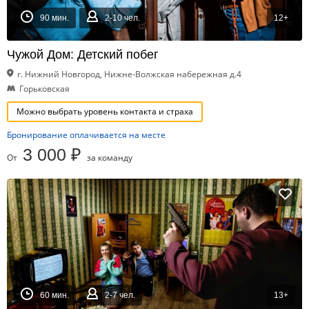
90 мин.
2-10 чел.
12+
Чужой Дом: Детский побег
г. Нижний Новгород, Нижне-Волжская набережная д.4
Горьковская
Можно выбрать уровень контакта и страха
Бронирование оплачивается на месте
3 000 ₽
От
за команду
60 мин.
2-7 чел.
13+