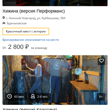
Хижина (версия Перформанс)
г. Нижний Новгород, ул. Куйбышева, 39А
Бурнаковская
Красочный квест с актером
Бронирование оплачивается на месте
2 800 ₽
От
за команду
60 мин.
2-6 чел.
8+
Хижина (версия Классика)