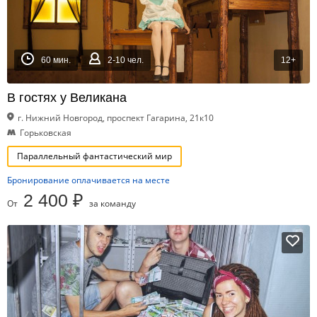
60 мин.
2-10 чел.
12+
В гостях у Великана
г. Нижний Новгород, проспект Гагарина, 21к10
Горьковская
Параллельный фантастический мир
Бронирование оплачивается на месте
2 400 ₽
От
за команду