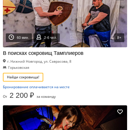
60 мин.
2-6 чел.
8+
В поисках сокровищ Тамплиеров
г. Нижний Новгород, ул. Саврасова, 8
Горьковская
Найди сокровища!
Бронирование оплачивается на месте
2 200 ₽
От
за команду