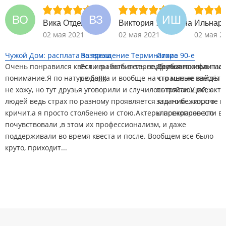
ВО
ВЗ
ИШ
Вика Отделкина
Виктория Зеленина
Ильнар
02 мая 2021
02 мая 2021
02 мая 2
Чужой Дом: расплата за грехи
Возвращение Терминатора
Лихие 90-е
Очень понравился квест и работа актеров, особенно их
Если вы любитель необычного и фантаст
Друзья позвали на 
понимание.Я по натуре бояка и вообще на страшные квесты
сюда))))
что мне не зайдёт.
не хожу, но тут друзья уговорили и случилось пойти.У всех
потрясающий, актё
людей ведь страх по разному проявляется кто-то бежит,кто
задания... короче в
кричит,а я просто столбенею и стою.Актеры прекрасно это
класснопровести в
почувствовали ,в этом их профессионализм, и даже
поддерживали во время квеста и после. Вообщем все было
круто, приходит...