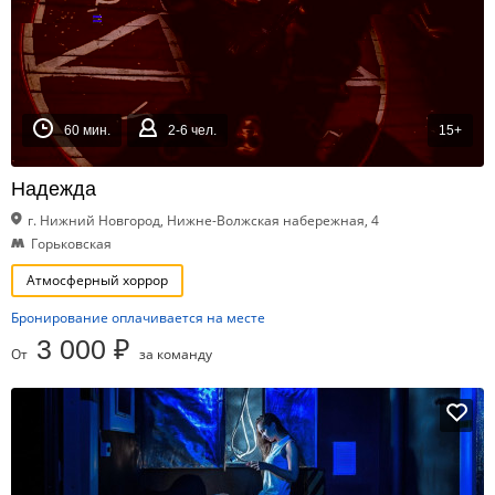
60 мин.
2-6 чел.
15+
Надежда
г. Нижний Новгород, Нижне-Волжская набережная, 4
Горьковская
Атмосферный хоррор
Бронирование оплачивается на месте
3 000 ₽
От
за команду