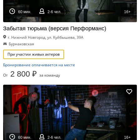
60 мин.
2-6 чел.
16+
Забытая тюрьма (версия Перформанс)
г. Нижний Новгород, ул. Куйбышева, 39А
Бурнаковская
При участии живых актеров
Бронирование оплачивается на месте
2 800 ₽
От
за команду
60 мин.
2-6 чел.
16+