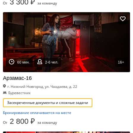
3 300 ₽
От
за команду
60 мин.
2-6 чел.
16+
Арзамас-16
г. Нижний Новгород, ул. Чаадаева, д. 22
Буревестник
Засекреченные документы и сложные задачи
Бронирование оплачивается на месте
2 800 ₽
От
за команду