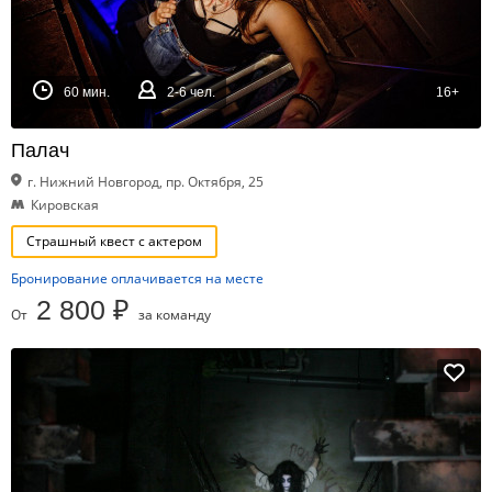
60 мин.
2-6 чел.
16+
Палач
г. Нижний Новгород, пр. Октября, 25
Кировская
Страшный квест с актером
Бронирование оплачивается на месте
2 800 ₽
От
за команду