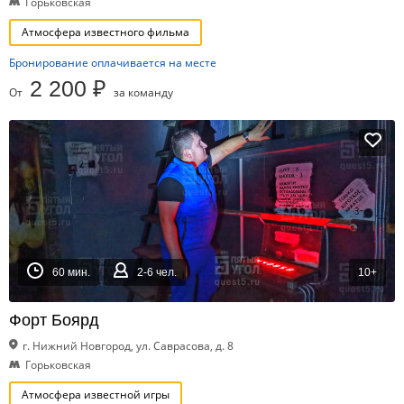
Горьковская
Атмосфера известного фильма
Бронирование оплачивается на месте
2 200 ₽
От
за команду
60 мин.
2-6 чел.
10+
Форт Боярд
г. Нижний Новгород, ул. Саврасова, д. 8
Горьковская
Атмосфера известной игры