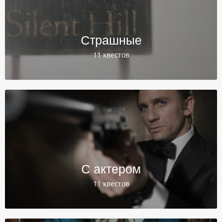
Страшные
11 квестов
С актером
11 квестов