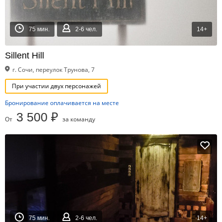
75 мин.
2-6 чел.
14+
Sillent Hill
г. Сочи, переулок Трунова, 7
При участии двух персонажей
Бронирование оплачивается на месте
3 500 ₽
От
за команду
75 мин.
2-6 чел.
14+