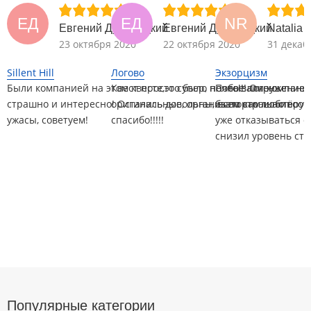
ЕД
ЕД
NR
Евгений Думанецкий
Евгений Думанецкий
Natalia
23 октября 2020
22 октября 2020
31 декаб
Sillent Hill
Логово
Экзорцизм
Были компанией на этом квесте,это было нечто!!! Очень
Квест просто супер, полное погружение,
Побывали компанией
страшно и интересно! Остались довольны, всем кто любит
оригинальные, организаторам и актёру 
было страшно вообщ
ужасы, советуем!
спасибо!!!!!
уже отказываться о
снизил уровень стр
Популярные категории