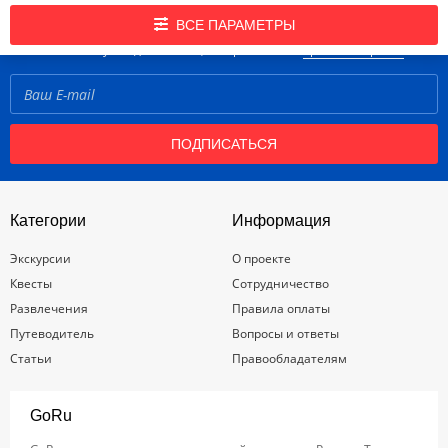
Подпишись на нашу рассылку новостей!
ВСЕ ПАРАМЕТРЫ
Нажимая кнопку «Подписаться», вы принимаете
правила портала
ПОДПИСАТЬСЯ
Категории
Информация
Экскурсии
О проекте
Квесты
Сотрудничество
Развлечения
Правила оплаты
Путеводитель
Вопросы и ответы
Статьи
Правообладателям
GoRu