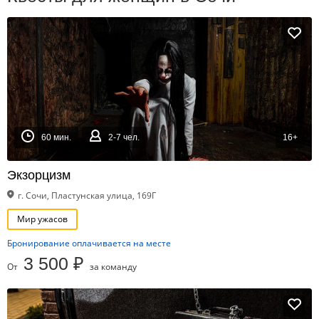
60 мин.
2-7 чел.
16+
Экзорцизм
г. Сочи, Пластунская улица, 169Г
Мир ужасов
Бронирование оплачивается на месте
3 500 ₽
От
за команду