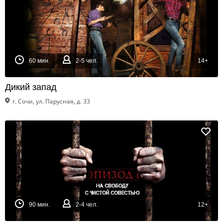
60 мин.
2-5 чел.
14+
Дикий запад
г. Сочи, ул. Парусная, д. 33
90 мин.
2-4 чел.
12+