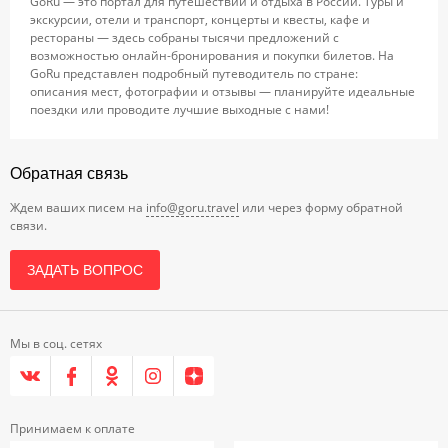
GoRu — это портал для путешествий и отдыха в России. Туры и
экскурсии, отели и транспорт, концерты и квесты, кафе и
рестораны — здесь собраны тысячи предложений с
возможностью онлайн-бронирования и покупки билетов. На
GoRu представлен подробный путеводитель по стране:
описания мест, фотографии и отзывы — планируйте идеальные
поездки или проводите лучшие выходные с нами!
Обратная связь
Ждем ваших писем на
info@goru.travel
или через форму обратной
связи.
ЗАДАТЬ ВОПРОС
Мы в соц. сетях
Принимаем к оплате