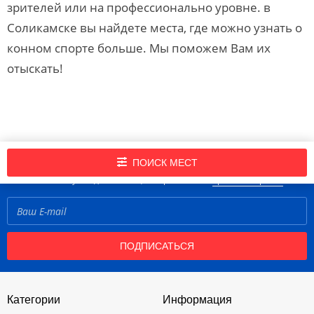
зрителей или на профессионально уровне. в
Соликамске вы найдете места, где можно узнать о
конном спорте больше. Мы поможем Вам их
отыскать!
Подпишись на нашу рассылку новостей!
ПОИСК МЕСТ
Нажимая кнопку «Подписаться», вы принимаете
правила портала
ПОДПИСАТЬСЯ
Категории
Информация