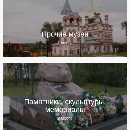
Прочие музеи
2 места
Памятники, скульптуры,
мемориалы
2 места