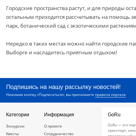
Городские пространства растут, и для природы ос
остальным приходится рассчитывать на помощь зе
парк, ботанический сад с экзотическими растения
Нередко в таких местах можно найти городские пам
Выборге и насладитесь приятным отдыхом!
Подпишись на нашу рассылку новостей!
Нажимая кнопку «Подписаться», вы принимаете
правила портала
Категории
Информация
GoRu
GoRu — это пор
Экскурсии
О проекте
транспорт, кон
Квесты
Сотрудничество
предложений с