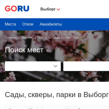
Выборг
Места
Отели
Авиабилеты
Главная
Выборг
Места
Сады, скверы, парки
Поиск мест
Сады, скверы, парки в Выборг