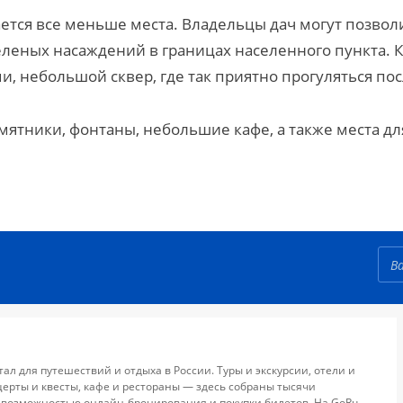
тается все меньше места. Владельцы дач могут позвол
леных насаждений в границах населенного пункта. К
ми, небольшой сквер, где так приятно прогуляться по
ятники, фонтаны, небольшие кафе, а также места для
тал для путешествий и отдыха в России. Туры и экскурсии, отели и
церты и квесты, кафе и рестораны — здесь собраны тысячи
 возможностью онлайн-бронирования и покупки билетов. На GoRu