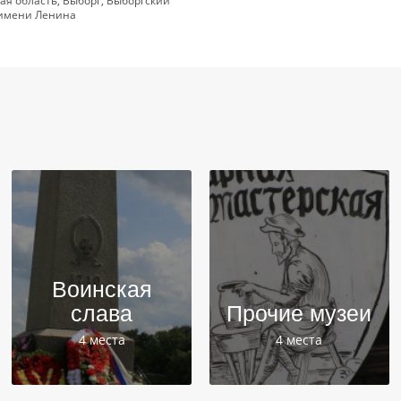
ая область, Выборг, Выборгский
 имени Ленина
Воинская
слава
Прочие музеи
4 места
4 места