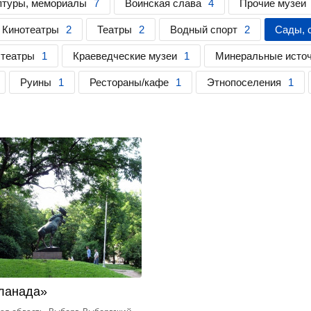
птуры, мемориалы
7
Воинская слава
4
Прочие музеи
Кинотеатры
2
Театры
2
Водный спорт
2
Сады, 
 театры
1
Краеведческие музеи
1
Минеральные исто
Руины
1
Рестораны/кафе
1
Этнопоселения
1
ланада»