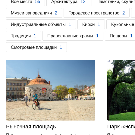
Все места
55
Архитектура
12
Памятники, скуль
Музеи-заповедники
2
Городское пространство
2
Индустриальные объекты
1
Кирхи
1
Кукольные
Традиции
1
Православные храмы
1
Пещеры
1
Смотровые площадки
1
Рыночная площадь
Парк «Эсп