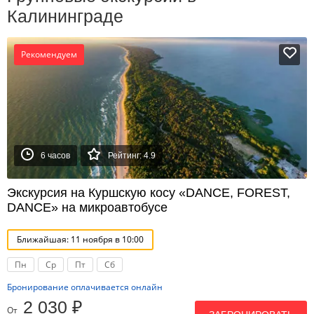
Калининграде
Рекомендуем
6 часов
Рейтинг: 4.9
Экскурсия на Куршскую косу «DANCE, FOREST,
DANCE» на микроавтобусе
Ближайшая: 11 ноября в 10:00
Пн
Ср
Пт
Сб
Бронирование оплачивается онлайн
2 030 ₽
От