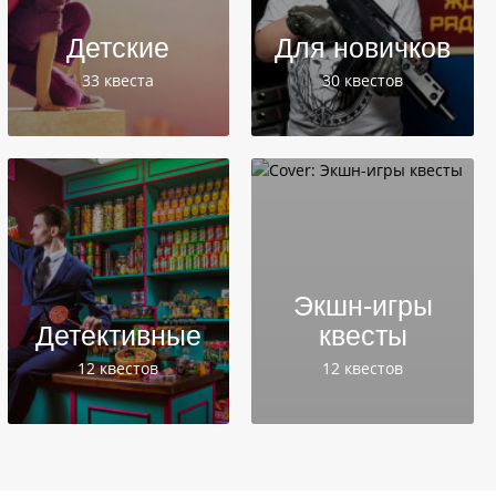
Детские
Для новичков
33 квеста
30 квестов
Экшн-игры
Детективные
квесты
12 квестов
12 квестов