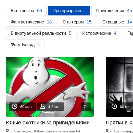
Все квесты
66
Про призраков
Приключения
45
Фантастические
18
С актером
15
Страшные
14
В виртуальной реальности
5
Исторические
4
Га
Форт Боярд
1
60 мин.
4-8 чел.
7+
60 мин.
Юные охотники за привидениями
Прятки в Х
г. Краснодар, Кубанская набережная 64
г. Краснодар