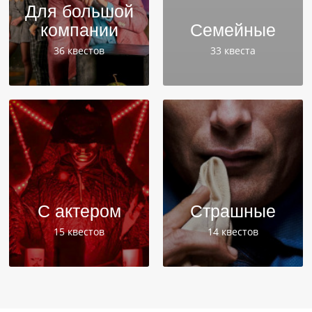
Для большой
компании
Семейные
36 квестов
33 квеста
С актером
Страшные
15 квестов
14 квестов