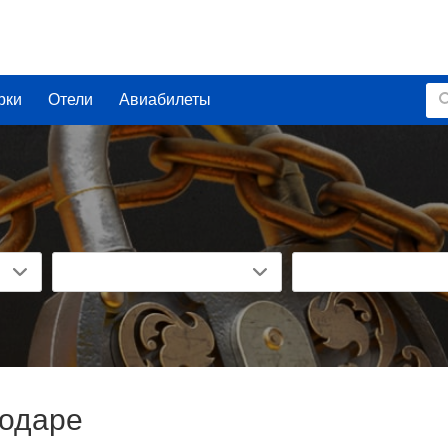
рки
Отели
Авиабилеты
нодаре