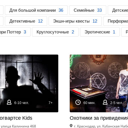
Для большой компании
36
Семейные
33
Детски
Детективные
12
Экшн-игры квесты
12
Перформ
рри Поттер
3
Круглосуточные
2
Эротические
1
6-10 чел.
7+
60 мин.
2-5 чел.
огвартсе Kids
Охотники за привидени
, улица Калинина 468
г. Краснодар, ул. Кубанская На