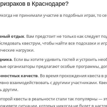
призраков в Краснодаре?
огда не принимали участие в подобных играх, то сей
ивный отдых
. Вам предстоит не только как следует 
бследовать квеструм, чтобы найти все подсказки и и
ческие нагрузки.
дника
. Если вы хотите удивить гостей и устроить н
орые организаторы предлагают особые программы, д
ичностных качеств
. Во время прохождения квеста в 
тивно взаимодействовать с другими участниками. Кве
ь другим.
которой квесты в реальности стали так популярны — э
живете ситуации, которых никогда не будет в насто