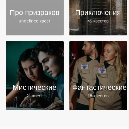
Про призраков
Приключения
undefined квест
45 квестов
Мистические
Фантастические
21 квест
18 квестов