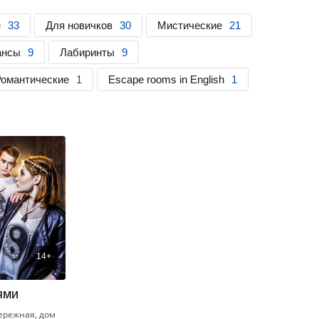
е
33
Для новичков
30
Мистические
21
ансы
9
Лабиринты
9
Романтические
1
Escape rooms in English
1
14+
ями
бережная, дом