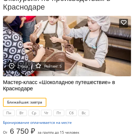
Краснодаре
2 часа
Рейтинг: 5
Мастер-класс «Шоколадное путешествие» в
Краснодаре
Ближайшая: завтра
Пн
Вт
Ср
Чт
Пт
Сб
Вс
Бронирование оплачивается на месте
6 750 ₽
От
за группу до 15 человек