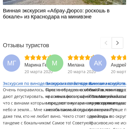
Винная экскурсия «Абрау-Дюрсо: роскошь в
бокале» из Краснодара на минивэне
Отзывы туристов
МГ
М
АК
Марина Гейдрих
Милана
Андрей 
20 марта 2020
20 марта 2020
20 марта
Экскурсия по винодельческим хозяйствам и...
Экскурсия по винодельческим хозяйствам
Винная экскурсия «
Очень понравилось, было интересно, особенно то, что там
Просто оболденно место! Так как и отдохн
Были в этом году с 
дают дегустировать, не сомневаюсь к качестве.Могу сказать,
красивых фотографий Впечатлений от по
большое ей спасибо
что с винами которые продают в магазинах - не сравнить,
море, поэтому гарантирую хорошее наст
провела по подвала
небо и земля... Мне кажется такие экскурсии понравятся
незабываемый отдых!
уважения.Лучше пр
даже тем, кто не любит вино. Чекго стоят одни виды в
пройтись по округ
тандеме с бокальчиком! Самое то! Советую!!!
красивое,но не иск