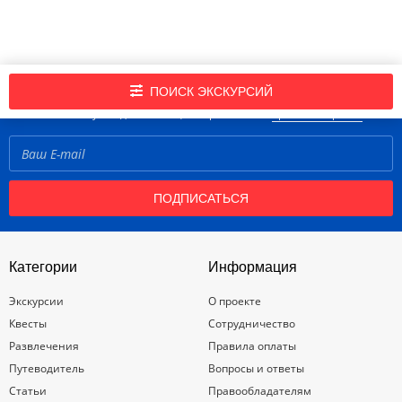
Подпишись на нашу рассылку новостей!
ПОИСК ЭКСКУРСИЙ
Нажимая кнопку «Подписаться», вы принимаете
правила портала
ПОДПИСАТЬСЯ
Категории
Информация
Экскурсии
О проекте
Квесты
Сотрудничество
Развлечения
Правила оплаты
Путеводитель
Вопросы и ответы
Статьи
Правообладателям