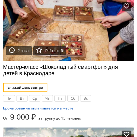
2 часа
Рейтинг: 5
Мастер-класс «Шоколадный смартфон» для
детей в Краснодаре
Ближайшая: завтра
Пн
Вт
Ср
Чт
Пт
Сб
Вс
Бронирование оплачивается на месте
9 000 ₽
От
за группу до 15 человек