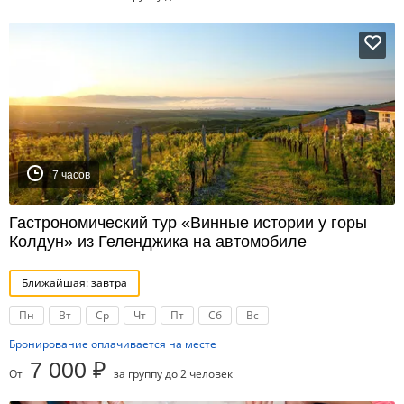
7 часов
Гастрономический тур «Винные истории у горы
Колдун» из Геленджика на автомобиле
Ближайшая: завтра
Пн
Вт
Ср
Чт
Пт
Сб
Вс
Бронирование оплачивается на месте
7 000 ₽
От
за группу до 2 человек