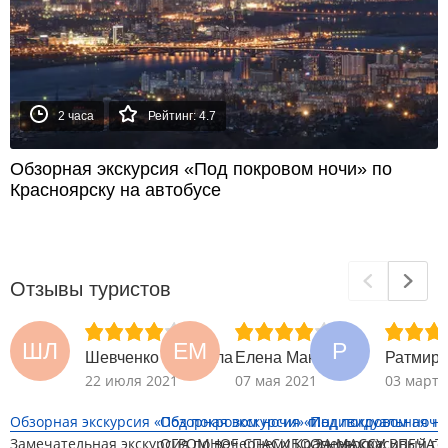
2 часа
Рейтинг: 4.7
Обзорная экскурсия «Под покровом ночи» по
Красноярску на автобусе
Отзывы туристов
ШЛ
ЕМ
Р
Шевченко Людмила
Елена Макян
Ратмир
22 июля 2021
07 мая 2021
03 марта
Обзорная экскурсия «Под покровом ночи» п...
Обзорная экскурсия «Под покровом ночи»
Индивидуальная ноч
Замечательная экскурсия по вечернему Красноярску!
ОГРОМНОЕ СПАСИБО ЗА МАССУ ВПЕЧАТ
Очень красивый го