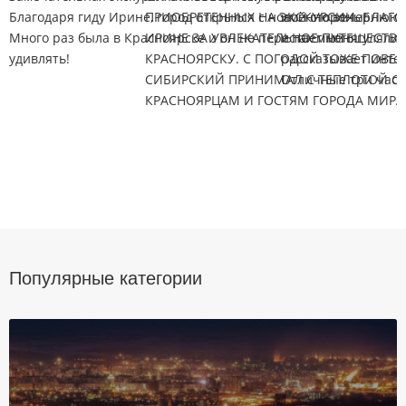
Благодаря гиду Ирине, город открылся с новой стороны!
ПРИОБРЕТЕННЫХ НА ЭКСКУРСИИ. БЛАГО
именно вечернюю о
Много раз была в Красноярске и он не перестает меня
ИРИНЕ ЗА УВЛЕКАТЕЛЬНОЕ ПУТЕШЕСТВИ
и так много гуляли
удивлять!
КРАСНОЯРСКУ. С ПОГОДОЙ ТОЖЕ ПОВЕЗ
рассказывает интер
СИБИРСКИЙ ПРИНИМАЛ С ТЕПЛОТОЙ СВ
Отличные три часа,
КРАСНОЯРЦАМ И ГОСТЯМ ГОРОДА МИРА 
Популярные категории