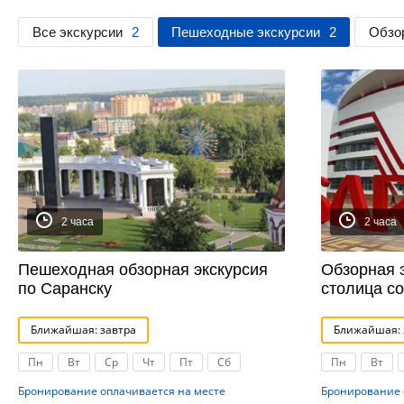
Все экскурсии
2
Пешеходные экскурсии
2
Обзо
2 часа
2 часа
Пешеходная обзорная экскурсия
Обзорная 
по Саранску
столица с
Ближайшая: завтра
Ближайшая: 2
Пн
Вт
Ср
Чт
Пт
Сб
Пн
Вт
Бронирование оплачивается на месте
Бронирование 