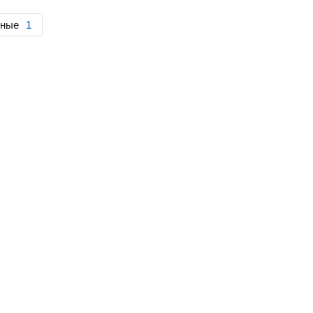
сные
1