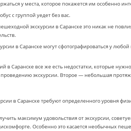
ержаться у места, которое покажется им особенно ин
бус с группой уедет без вас.
пешеходной экскурсии в Саранске это никак не повл
ельств.
урсии в Саранске могут сфотографироваться у любо
ий в Саранске все же есть недостатки, которые нуж
ь проведению экскурсии. Второе — небольшая протя
рсии в Саранске требуют определенного уровня физи
лучить максимум удовольствия от экскурсии, совету
м дискомфорте. Особенно это касается необычных пеше