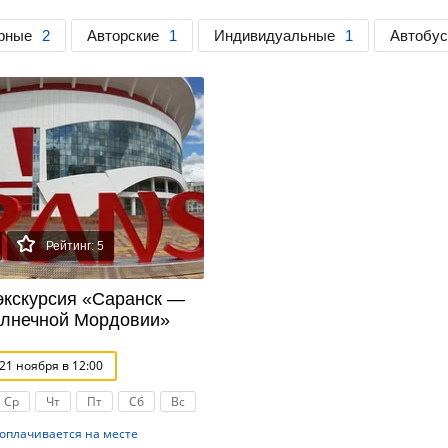
рные
2
Авторские
1
Индивидуальные
1
Автобу
Рейтинг: 5
экскурсия «Саранск —
олнечной Мордовии»
1 ноября в 12:00
Ср
Чт
Пт
Сб
Вс
оплачивается на месте