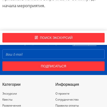
начала мероприятия.
Подпишись на нашу рассылку новостей!
ПОИСК ЭКСКУРСИЙ
Нажимая кнопку «Подписаться», вы принимаете
правила портала
ПОДПИСАТЬСЯ
Категории
Информация
Экскурсии
О проекте
Квесты
Сотрудничество
Развлечения
Правила оплаты