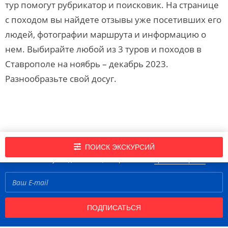
тур помогут рубрикатор и поисковик. На странице
с походом вы найдете отзывы уже посетивших его
людей, фотографии маршрута и информацию о
нем. Выбирайте любой из 3 туров и походов в
Ставрополе на ноябрь – декабрь 2023.
Разнообразьте свой досуг.
Подпишись на нашу рассылку новостей!
ПОИСК ЭКСКУРСИЙ
Нажимая кнопку «Подписаться», вы принимаете
правила портала
ПОДПИСАТЬСЯ