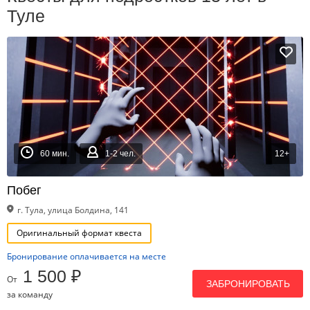
Туле
60 мин.
1-2 чел.
12+
Побег
г. Тула, улица Болдина, 141
Оригинальный формат квеста
Бронирование оплачивается на месте
1 500 ₽
От
ЗАБРОНИРОВАТЬ
за команду