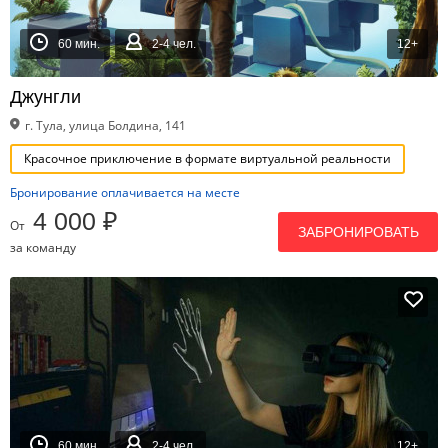
60 мин.
2-4 чел.
12+
Джунгли
г. Тула, улица Болдина, 141
Красочное приключение в формате виртуальной реальности
Бронирование оплачивается на месте
4 000 ₽
От
ЗАБРОНИРОВАТЬ
за команду
60 мин.
2-4 чел.
12+