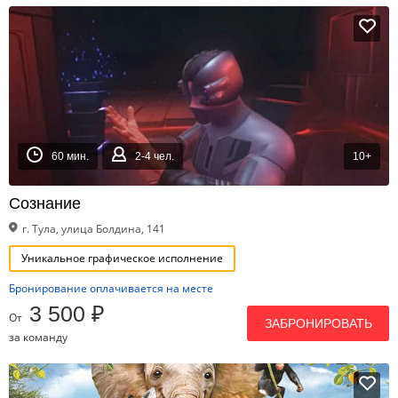
60 мин.
2-4 чел.
10+
Сознание
г. Тула, улица Болдина, 141
Уникальное графическое исполнение
Бронирование оплачивается на месте
3 500 ₽
От
ЗАБРОНИРОВАТЬ
за команду