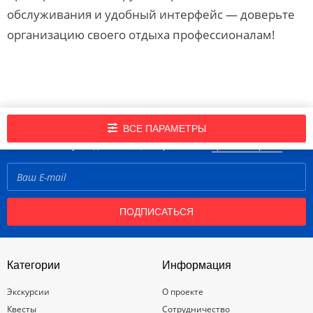
обслуживания и удобный интерфейс — доверьте
организацию своего отдыха профессионалам!
Подпишись на нашу рассылку новостей!
ВСЕ ПАРАМЕТРЫ
Нажимая кнопку «Подписаться», вы принимаете
правила портала
ПОДПИСАТЬСЯ
Категории
Информация
Экскурсии
О проекте
Квесты
Сотрудничество