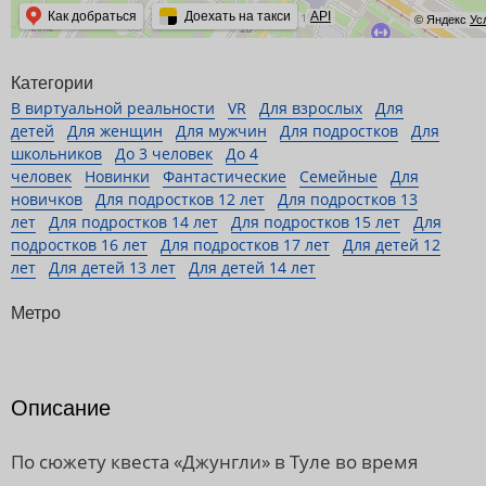
Как добраться
Доехать на такси
API
© Яндекс
Ус
Категории
В виртуальной реальности
VR
Для взрослых
Для
детей
Для женщин
Для мужчин
Для подростков
Для
школьников
До 3 человек
До 4
человек
Новинки
Фантастические
Семейные
Для
новичков
Для подростков 12 лет
Для подростков 13
лет
Для подростков 14 лет
Для подростков 15 лет
Для
подростков 16 лет
Для подростков 17 лет
Для детей 12
лет
Для детей 13 лет
Для детей 14 лет
Метро
Описание
По сюжету квеста «Джунгли» в Туле во время