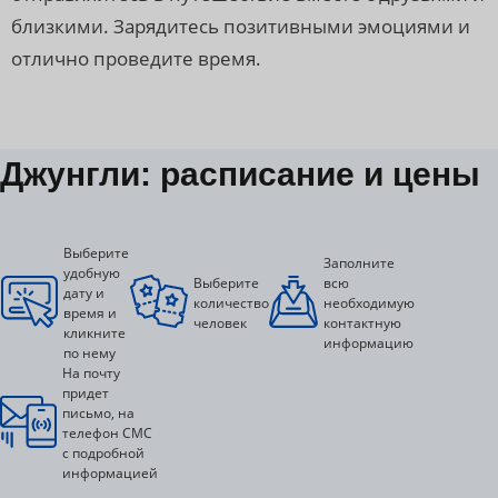
близкими. Зарядитесь позитивными эмоциями и
отлично проведите время.
Джунгли: расписание и цены
Выберите
Заполните
удобную
Выберите
всю
дату и
количество
необходимую
время и
человек
контактную
кликните
информацию
по нему
На почту
придет
письмо, на
телефон СМС
с подробной
информацией