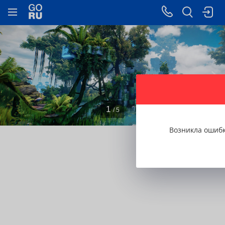
1
/ 5
Возникла ошиб