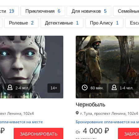
сти
19
Приключения
6
Для новичков
5
Семейны
Ролевые
2
Детективные
1
Про Алису
1
Esca
2-4 чел.
14+
60 мин.
1-4 чел.
Чернобыль
спект Ленина, 102к4
г. Тула, проспект Ленина, 102к4
оплачивается на месте
Бронирование оплачивается на м
 ₽
4 000 ₽
От
ЗАБРОНИРОВАТЬ
ЗАБРО
за команду