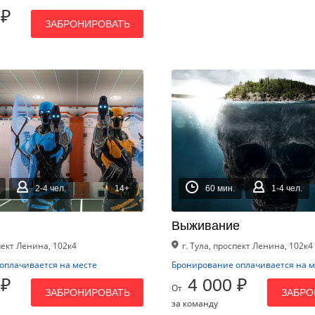
 ₽
ЗАБРОНИРОВАТЬ
2-4 чел.
14+
60 мин.
1-4 чел.
Выживание
спект Ленина, 102к4
г. Тула, проспект Ленина, 102к4
оплачивается на месте
Бронирование оплачивается на м
 ₽
4 000 ₽
От
ЗАБРОНИРОВАТЬ
ЗАБРО
за команду