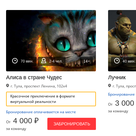
70 мин.
2-4 чел.
14+
40 мин.
Алиса в стране Чудес
Лучник
г. Тула, проспект Ленина, 102к4
г. Тула, про
Бронирование 
Красочное приключение в формате
3 000
виртуальной реальности
От
за команду
Бронирование оплачивается на месте
4 000 ₽
От
ЗАБРОНИРОВАТЬ
за команду