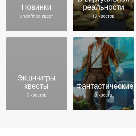
Новинки
реальности
undefined квест
19 квестов
Экшн-игры
квесты
Фантастические
5 квестов
3 квеста