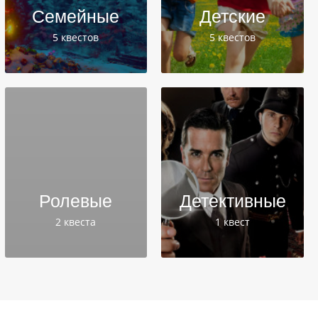
Семейные
Детские
5 квестов
5 квестов
Ролевые
Детективные
2 квеста
1 квест