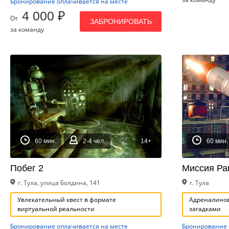
Бронирование оплачивается на месте
4 000 ₽
От
ЗАБРОНИРОВАТЬ
за команду
60 мин.
2-4 чел.
14+
60 мин.
Побег 2
Миссия Ра
г. Тула, улица Болдина, 141
г. Тула
Увлекательный квест в формате
Адреналинов
виртуальной реальности
загадками
Бронирование оплачивается на месте
Бронирование 