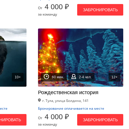
4 000 ₽
От
ЗАБРОНИРОВАТЬ
за команду
10+
60 мин.
2-4 чел.
12+
Рождественская история
г. Тула, улица Болдина, 141
есте
Бронирование оплачивается на месте
4 000 ₽
От
НИРОВАТЬ
ЗАБРОНИРОВАТЬ
за команду