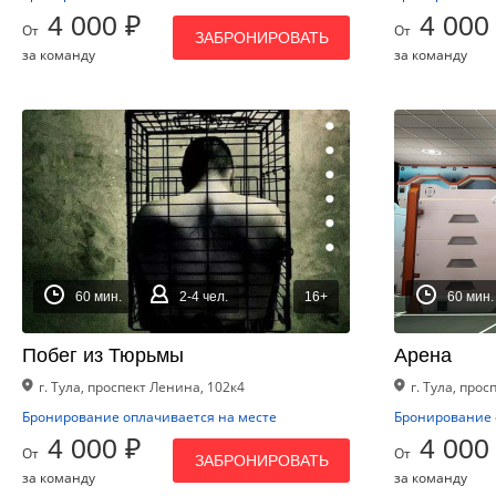
4 000 ₽
4 000
От
От
ЗАБРОНИРОВАТЬ
за команду
за команду
60 мин.
2-4 чел.
16+
60 мин.
Побег из Тюрьмы
Арена
г. Тула, проспект Ленина, 102к4
г. Тула, про
Бронирование оплачивается на месте
Бронирование 
4 000 ₽
4 000
От
От
ЗАБРОНИРОВАТЬ
за команду
за команду