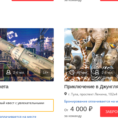
2-4 чел.
14+
60 мин.
2-4 чел.
кета
Приключение в Джунгл
г. Тула, проспект Ленина, 102к4
Бронирование оплачивается на м
ый квест с увлекательными
4 000 ₽
От
ЗАБРО
за команду
оплачивается на месте