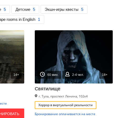
е
5
Детские
5
Экшн-игры квесты
5
pe rooms in English
1
14+
60 мин.
2-4 чел.
18+
Святилище
г. Тула, проспект Ленина, 102к4
есте
Хоррор в виртуальной реальности
НИРОВАТЬ
Бронирование оплачивается на месте