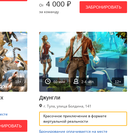
4 000 ₽
От
ЗАБРОНИРОВАТЬ
за команду
10+
60 мин.
2-4 чел.
12+
ях
Джунгли
г. Тула, улица Болдина, 141
есте
Красочное приключение в формате
виртуальной реальности
НИРОВАТЬ
Бронирование оплачивается на месте