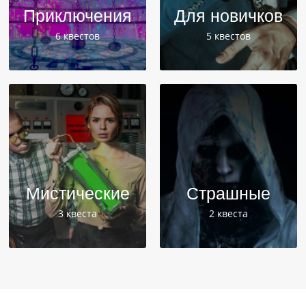
Приключения
Для новичков
6 квестов
5 квестов
Мистические
Страшные
3 квеста
2 квеста