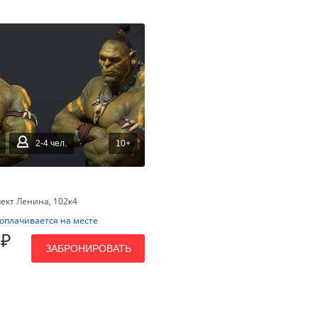
2-4 чел.
10+
спект Ленина, 102к4
оплачивается на месте
 ₽
ЗАБРОНИРОВАТЬ