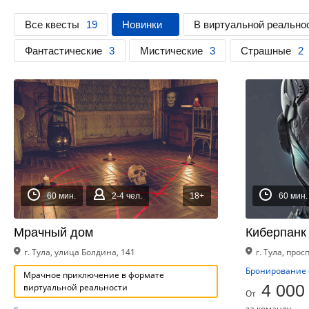
Все квесты
19
Новинки
В виртуальной реально
Фантастические
3
Мистические
3
Страшные
2
60 мин.
2-4 чел.
18+
60 мин.
Мрачный дом
Киберпанк
г. Тула, улица Болдина, 141
г. Тула, про
Бронирование 
Мрачное приключение в формате
4 000
виртуальной реальности
От
за команду