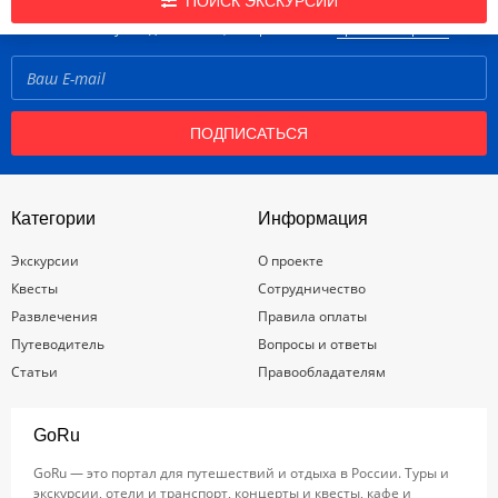
Подпишись на нашу рассылку новостей!
ПОИСК ЭКСКУРСИЙ
Нажимая кнопку «Подписаться», вы принимаете
правила портала
ПОДПИСАТЬСЯ
Категории
Информация
Экскурсии
О проекте
Квесты
Сотрудничество
Развлечения
Правила оплаты
Путеводитель
Вопросы и ответы
Статьи
Правообладателям
GoRu
GoRu — это портал для путешествий и отдыха в России. Туры и
экскурсии, отели и транспорт, концерты и квесты, кафе и