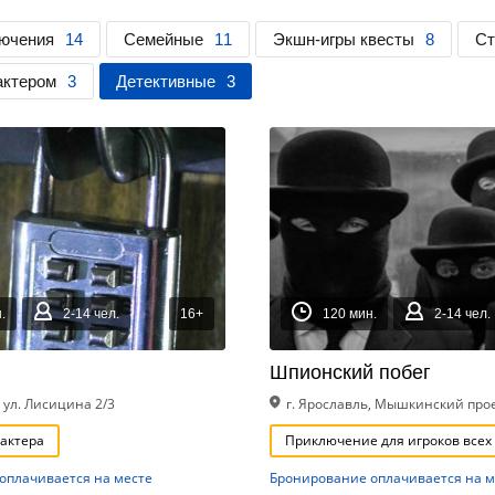
ючения
14
Семейные
11
Экшн-игры квесты
8
С
актером
3
Детективные
3
.
2-14 чел.
16+
120 мин.
2-14 чел.
Шпионский побег
, ул. Лисицина 2/3
г. Ярославль, Мышкинский про
 актера
Приключение для игроков всех
оплачивается на месте
Бронирование оплачивается на м