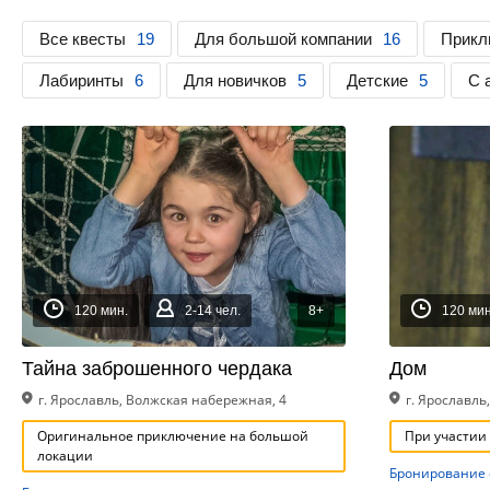
Все квесты
19
Для большой компании
16
Прикл
Лабиринты
6
Для новичков
5
Детские
5
С 
120 мин.
2-14 чел.
8+
120 мин
Тайна заброшенного чердака
Дом
г. Ярославль, Волжская набережная, 4
г. Ярославль
Оригинальное приключение на большой
При участии
локации
Бронирование 