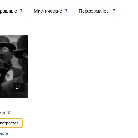
трашные
7
Мистические
7
Перформансы
7
14+
езд 10
 возрастов
есте