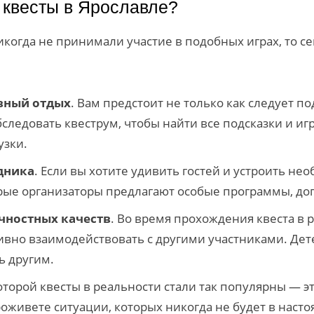
 квесты в Ярославле?
огда не принимали участие в подобных играх, то сей
ивный отдых
. Вам предстоит не только как следует 
бследовать квеструм, чтобы найти все подсказки и 
узки.
дника
. Если вы хотите удивить гостей и устроить н
орые организаторы предлагают особые программы, д
ичностных качеств
. Во время прохождения квеста в 
тивно взаимодействовать с другими участниками. Де
ь другим.
которой квесты в реальности стали так популярны — э
живете ситуации, которых никогда не будет в насто