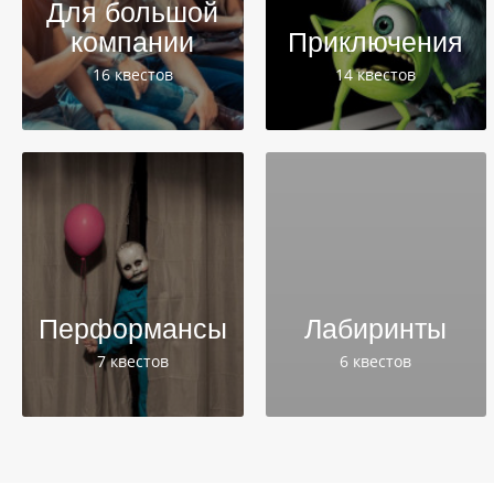
Для большой
компании
Приключения
16 квестов
14 квестов
Перформансы
Лабиринты
7 квестов
6 квестов