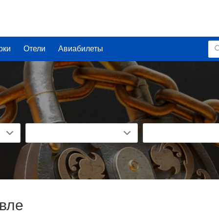
рки
Отели
Авиабилеты
авле