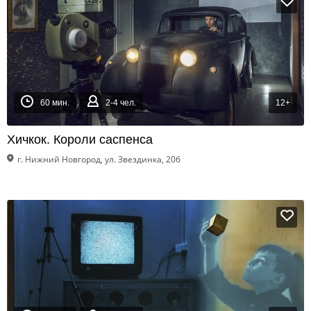
60 мин.
2-4 чел.
12+
Хичкок. Короли саспенса
г. Нижний Новгород, ул. Звездинка, 20б