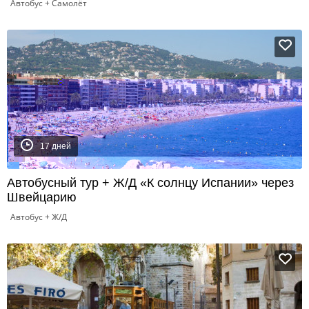
Автобус + Самолёт
17 дней
Автобусный тур + Ж/Д «К солнцу Испании» через
Швейцарию
Автобус + Ж/Д