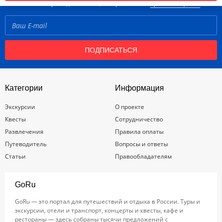
Нажимая кнопку «Подписаться», вы принимаете
правила портала
ПОДПИСАТЬСЯ
Категории
Информация
Экскурсии
О проекте
Квесты
Сотрудничество
Развлечения
Правила оплаты
Путеводитель
Вопросы и ответы
Статьи
Правообладателям
GoRu
GoRu — это портал для путешествий и отдыха в России. Туры и
экскурсии, отели и транспорт, концерты и квесты, кафе и
рестораны — здесь собраны тысячи предложений с