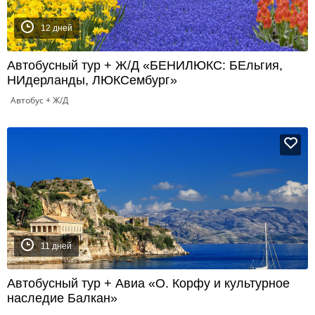
12 дней
Автобусный тур + Ж/Д «БЕНИЛЮКС: БЕльгия,
НИдерланды, ЛЮКСембург»
Автобус + Ж/Д
11 дней
Автобусный тур + Авиа «О. Корфу и культурное
наследие Балкан»