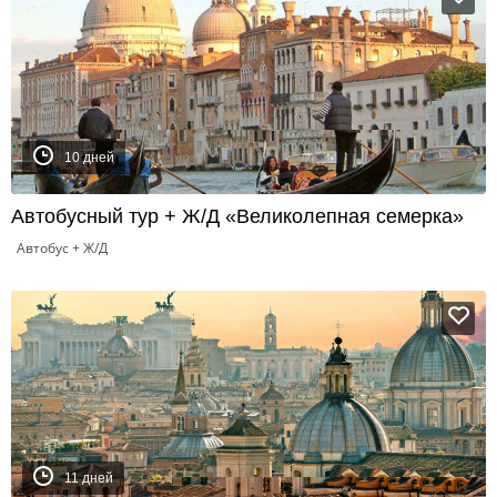
10 дней
Автобусный тур + Ж/Д «Великолепная семерка»
Автобус + Ж/Д
11 дней