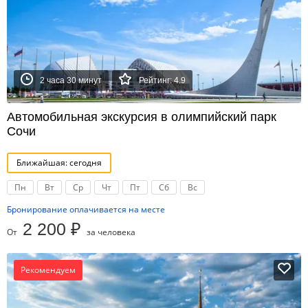
2 часа 30 минут
Рейтинг: 4.9
Автомобильная экскурсия в олимпийский парк
Сочи
Ближайшая: сегодня
Пн
Вт
Ср
Чт
Пт
Сб
Вс
Бронирование оплачивается на месте
2 200 ₽
От
за человека
Рекомендуем