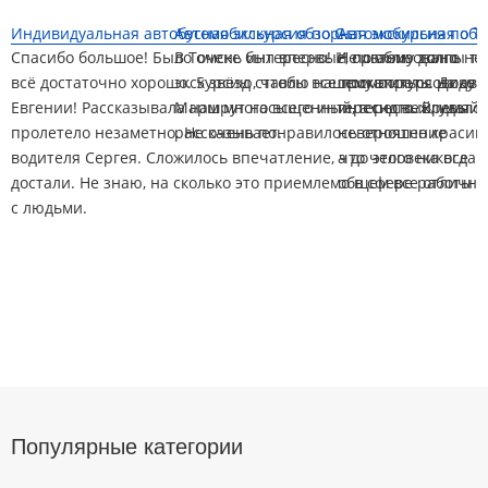
Индивидуальная автобусная экскурсия по С...
Автомобильная обзорная экскурсия по То
Автомобильная обзо
Спасибо большое! Было очень интересно! И организовано
В Томске был впервые, поэтому долго не 
Не люблю толпы ту
всё достаточно хорошо. 5 звёзд ставлю нашему экскурсоводу
экскурсию, чтобы все посмотреть. Дико 
прокатиться на ав
Евгении! Рассказывала нам много всего интересного. Время
Маршрут насыщенный, а гид вежливый,
интересный, удалос
пролетело незаметно. Не очень понравилось отношение
рассказывает.
невероятно красивы
водителя Сергея. Сложилось впечатление, что человека все
а до этого никогда 
достали. Не знаю, на сколько это приемлемо в сфере работы
общем все отлично
с людьми.
Популярные категории