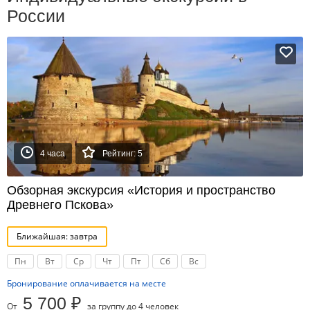
России
4 часа
Рейтинг: 5
Обзорная экскурсия «История и пространство
Древнего Пскова»
Ближайшая: завтра
Пн
Вт
Ср
Чт
Пт
Сб
Вс
Бронирование оплачивается на месте
5 700 ₽
От
за группу до 4 человек