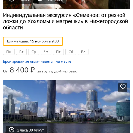
Индивидуальная экскурсия «Семенов: от резной
ложки до Хохломы и матрешки» в Нижегородской
области
Ближайшая: 15 ноября в 9:00
Пн
Вт
Ср
Чт
Пт
Сб
Вс
Бронирование оплачивается на месте
8 400 ₽
От
за группу до 4 человек
2 часа 30 минут