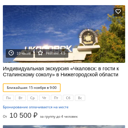
10 часов
Рейтинг: 4.9
Индивидуальная экскурсия «Чкаловск: в гости к
Сталинскому соколу» в Нижегородской области
Ближайшая: 15 ноября в 9:00
Пн
Вт
Ср
Чт
Пт
Сб
Вс
Бронирование оплачивается на месте
10 500 ₽
От
за группу до 4 человек