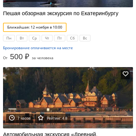
Пешая обзорная экскурсия по Екатеринбургу
Ближайшая: 12 ноября в 10:00
Пн
Вт
Ср
Чт
Пт
Сб
Вс
Бронирование оплачивается на месте
500 ₽
От
за человека
7 часов
Рейтинг: 4.8
Автомобильная экскурсия «Древний,