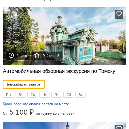
3 часа
Рейтинг: 5
Автомобильная обзорная экскурсия по Томску
Ближайшая: завтра
Пн
Вт
Ср
Чт
Пт
Сб
Вс
Бронирование оплачивается на месте
5 100 ₽
От
за группу до 3 человек