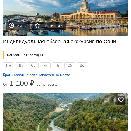
2 часа
Рейтинг: 4.9
Индивидуальная обзорная экскурсия по Сочи
Ближайшая: сегодня
Пн
Вт
Ср
Чт
Пт
Сб
Вс
Бронирование оплачивается на месте
1 100 ₽
От
за человека