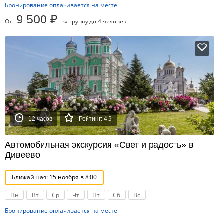
Бронирование оплачивается на месте
9 500 ₽
От
за группу до 4 человек
12 часов
Рейтинг: 4.9
Автомобильная экскурсия «Свет и радость» в
Дивеево
Ближайшая: 15 ноября в 8:00
Пн
Вт
Ср
Чт
Пт
Сб
Вс
Бронирование оплачивается на месте