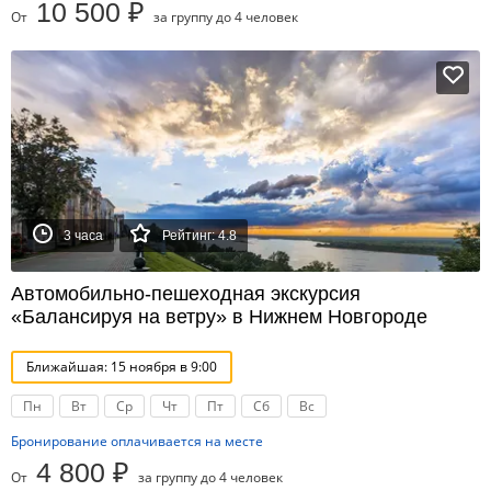
10 500 ₽
От
за группу до 4 человек
3 часа
Рейтинг: 4.8
Автомобильно-пешеходная экскурсия
«Балансируя на ветру» в Нижнем Новгороде
Ближайшая: 15 ноября в 9:00
Пн
Вт
Ср
Чт
Пт
Сб
Вс
Бронирование оплачивается на месте
4 800 ₽
От
за группу до 4 человек