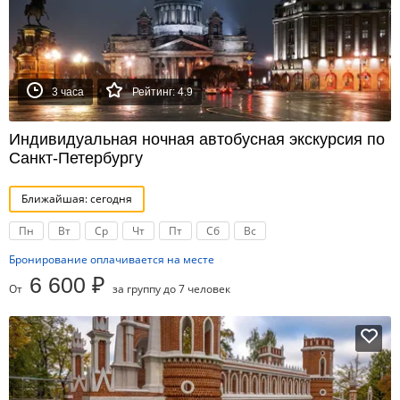
3 часа
Рейтинг: 4.9
Индивидуальная ночная автобусная экскурсия по
Санкт-Петербургу
Ближайшая: сегодня
Пн
Вт
Ср
Чт
Пт
Сб
Вс
Бронирование оплачивается на месте
6 600 ₽
От
за группу до 7 человек