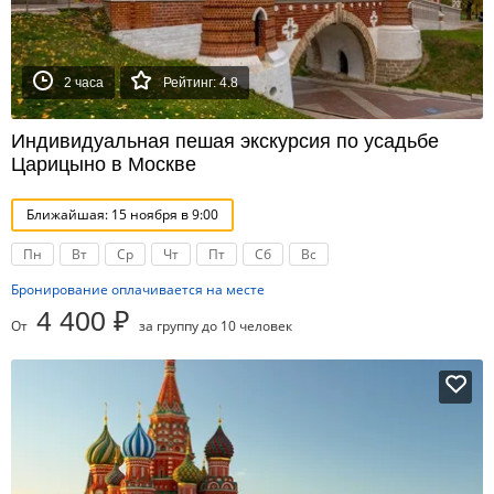
2 часа
Рейтинг: 4.8
Индивидуальная пешая экскурсия по усадьбе
Царицыно в Москве
Ближайшая: 15 ноября в 9:00
Пн
Вт
Ср
Чт
Пт
Сб
Вс
Бронирование оплачивается на месте
4 400 ₽
От
за группу до 10 человек