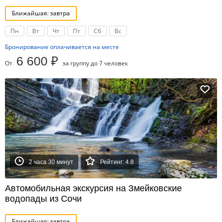
Ближайшая: завтра
Пн
Вт
Чт
Пт
Сб
Вс
Бронирование оплачивается на месте
6 600 ₽
От
за группу до 7 человек
2 часа 30 минут
Рейтинг: 4.8
Автомобильная экскурсия на Змейковские
водопады из Сочи
Ближайшая: завтра