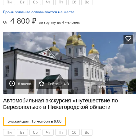
Пн
Вт
Ср
Чт
Пт
Сб
Вс
Бронирование оплачивается на месте
4 800 ₽
От
за группу до 4 человек
8 часов
Рейтинг: 4.8
Автомобильная экскурсия «Путешествие по
Березополью» в Нижегородской области
Ближайшая: 15 ноября в 9:00
Пн
Вт
Ср
Чт
Пт
Сб
Вс