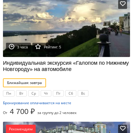
3 часа
Рейтинг: 5
Индивидуальная экскурсия «Галопом по Нижнему
Новгороду» на автомобиле
Ближайшая: завтра
Пн
Вт
Ср
Чт
Пт
Сб
Вс
Бронирование оплачивается на месте
4 700 ₽
От
за группу до 2 человек
Рекомендуем