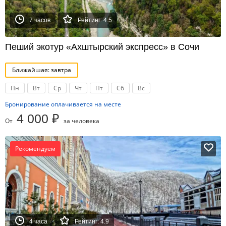
7 часов
Рейтинг: 4.5
Пеший экотур «Ахштырский экспресс» в Сочи
Ближайшая: завтра
Пн
Вт
Ср
Чт
Пт
Сб
Вс
Бронирование оплачивается на месте
4 000 ₽
От
за человека
Рекомендуем
4 часа
Рейтинг: 4.9