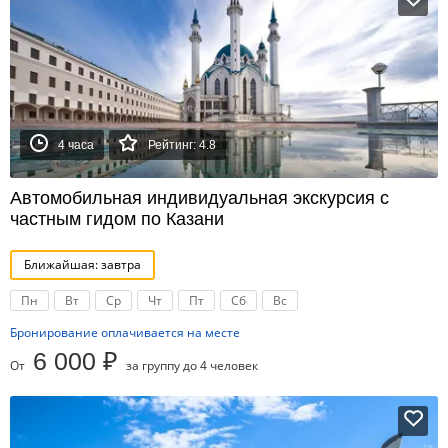
4 часа
Рейтинг: 4.8
Автомобильная индивидуальная экскурсия с
частным гидом по Казани
Ближайшая: завтра
Пн
Вт
Ср
Чт
Пт
Сб
Вс
Бронирование оплачивается на месте
6 000 ₽
От
за группу до 4 человек