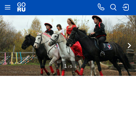
1
/ 5