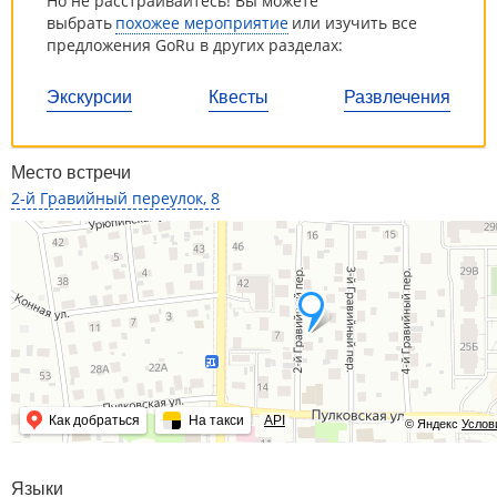
Но не расстраивайтесь! Вы можете
выбрать
похожее мероприятие
или изучить все
предложения GoRu в других разделах:
Экскурсии
Квесты
Развлечения
Место встречи
2-й Гравийный переулок, 8
Как добраться
На такси
API
© Яндекс
Услов
Языки