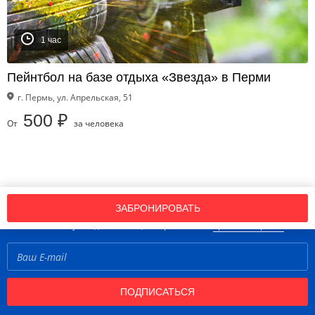
1 час
Пейнтбол на базе отдыха «Звезда» в Перми
г. Пермь, ул. Апрельская, 51
500 ₽
От
за человека
Подпишись на нашу рассылку новостей!
ЗАБРОНИРОВАТЬ
Нажимая кнопку «Подписаться», вы принимаете
правила портала
ПОДПИСАТЬСЯ