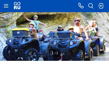
1
/ 3