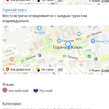
Как добраться
На такси
API
© Яндекс
Услов
Горячий ключ
Место встречи оговаривается с каждым туристом
индивидуально.
Как добраться
На такси
API
© Яндекс
Услов
Языки
Английский
Русский
Категории