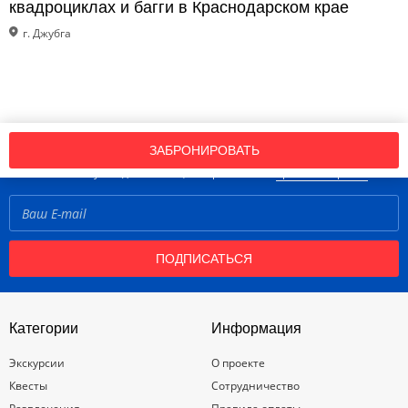
квадроциклах и багги в Краснодарском крае
г. Джубга
Подпишись на нашу рассылку новостей!
ЗАБРОНИРОВАТЬ
Нажимая кнопку «Подписаться», вы принимаете
правила портала
ПОДПИСАТЬСЯ
Категории
Информация
Экскурсии
О проекте
Квесты
Сотрудничество