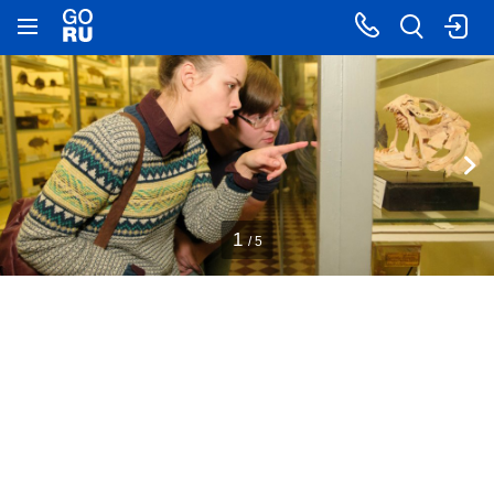
1
/ 5