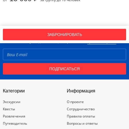
Подпишись на нашу рассылку новостей!
ЗАБРОНИРОВАТЬ
Нажимая кнопку «Подписаться», вы принимаете
правила портала
ПОДПИСАТЬСЯ
Категории
Информация
Экскурсии
О проекте
Квесты
Сотрудничество
Развлечения
Правила оплаты
Путеводитель
Вопросы и ответы