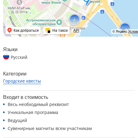
Как добраться
На такси
API
© Яндекс
Услов
Языки
Русский
Категории
Городские квесты
Входит в стоимость
Весь необходимый реквизит
Уникальная программа
Ведущий
Сувенирные магниты всем участникам