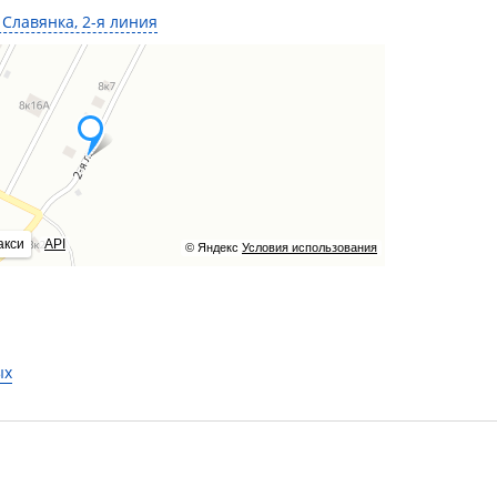
Славянка, 2-я линия
акси
API
© Яндекс
Условия использования
ых