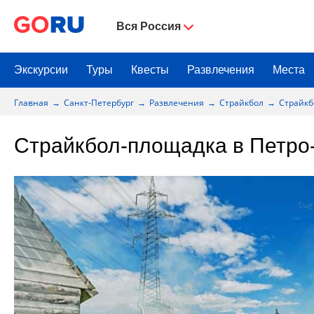
Вся Россия
Экскурсии
Туры
Квесты
Развлечения
Места
Главная
Санкт-Петербург
Развлечения
Страйкбол
Страйкб
Страйкбол-площадка в Петро