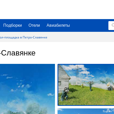
Подборки
Отели
Авиабилеты
ол-площадка в Петро-Славянке
-Славянке