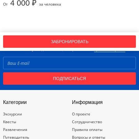
4 000 ₽
От
за человека
Подпишись на нашу рассылку новостей!
ЗАБРОНИРОВАТЬ
Нажимая кнопку «Подписаться», вы принимаете
правила портала
ПОДПИСАТЬСЯ
Категории
Информация
Экскурсии
О проекте
Квесты
Сотрудничество
Развлечения
Правила оплаты
Путеводитель
Вопросы и ответы