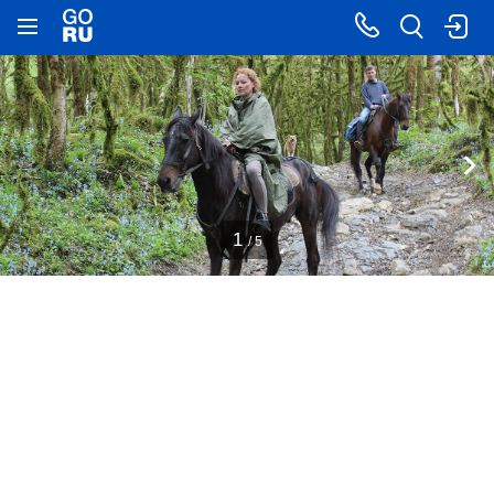
1
/ 5