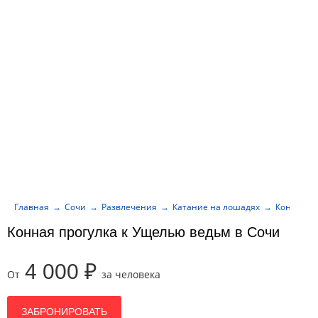
Главная
Сочи
Развлечения
Катание на лошадях
Конная пр
Конная прогулка к Ущелью ведьм в Сочи
4 000 ₽
От
за человека
ЗАБРОНИРОВАТЬ