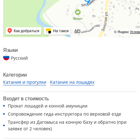
Как добраться
На такси
API
© Яндекс
Услов
Языки
Русский
Категории
Катания и прогулки
Катание на лошадях
Входит в стоимость
Прокат лошадей и конной амуниции
Сопровождение гида-инструктора по верховой езде
Трансфер из Дагомыса на конную базу и обратно (при
заявке от 2 человек)