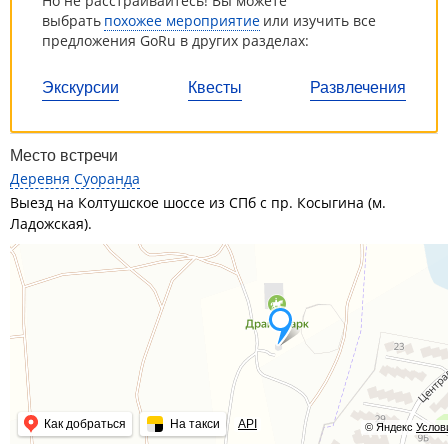
Но не расстраивайтесь! Вы можете
выбрать
похожее мероприятие
или изучить все
предложения GoRu в других разделах:
Экскурсии
Квесты
Развлечения
Место встречи
Деревня Суоранда
Выезд на Колтушское шоссе из СПб с пр. Косыгина (м.
Ладожская).
Как добраться
На такси
API
© Яндекс
Услов