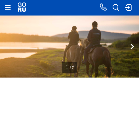
1
/ 7