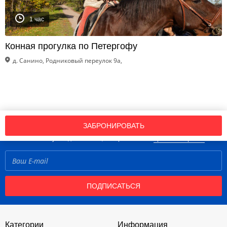
1 час
Конная прогулка по Петергофу
д. Санино, Родниковый переулок 9а,
Подпишись на нашу рассылку новостей!
ЗАБРОНИРОВАТЬ
Нажимая кнопку «Подписаться», вы принимаете
правила портала
ПОДПИСАТЬСЯ
Категории
Информация