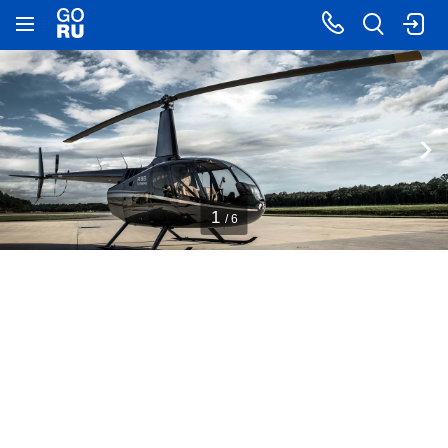
1
/ 6