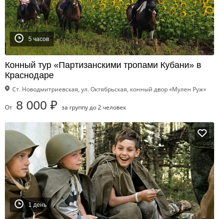
5 часов
Конный тур «Партизанскими тропами Кубани» в
Краснодаре
Ст. Новодмитриевская, ул. Октябрьская, конный двор «Мулен Руж»
8 000 ₽
От
за группу до 2 человек
1 день