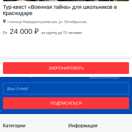
Тур-квест «Военная тайна» для школьников в
Краснодаре
станица Новодмитриевская, ул. Октябрьская,
24 000 ₽
От
за группу до 15 человек
Подпишись на нашу рассылку новостей!
ЗАБРОНИРОВАТЬ
Нажимая кнопку «Подписаться», вы принимаете
правила портала
ПОДПИСАТЬСЯ
Категории
Информация