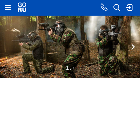
1
/ 7