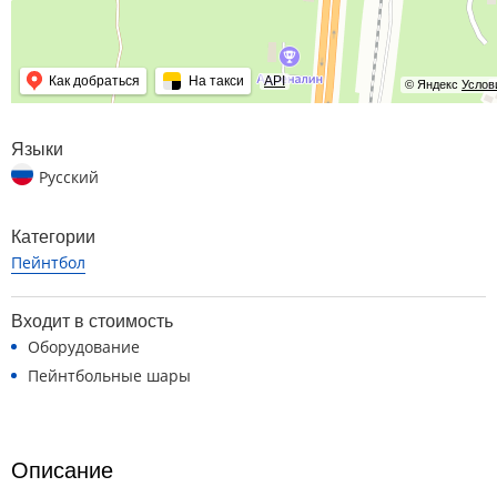
Как добраться
На такси
API
© Яндекс
Услов
Языки
Русский
Категории
Пейнтбол
Входит в стоимость
Оборудование
Пейнтбольные шары
Описание