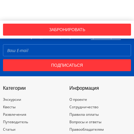
Подпишись на нашу рассылку новостей!
ЗАБРОНИРОВАТЬ
Нажимая кнопку «Подписаться», вы принимаете
правила портала
ПОДПИСАТЬСЯ
Категории
Информация
Экскурсии
О проекте
Квесты
Сотрудничество
Развлечения
Правила оплаты
Путеводитель
Вопросы и ответы
Статьи
Правообладателям