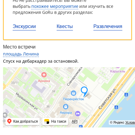
Но не расстраивайтесь! Вы можете
выбрать
похожее мероприятие
или изучить все
предложения GoRu в других разделах:
Экскурсии
Квесты
Развлечения
Место встречи
площадь Ленина
Спуск на дебаркадер за остановкой.
Как добраться
На такси
API
© Яндекс
Услов