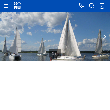
1
/ 9