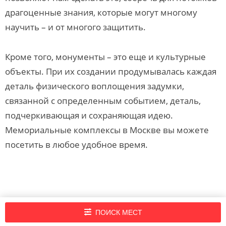
драгоценные знания, которые могут многому
научить – и от многого защитить.
Кроме того, монументы – это еще и культурные
объекты. При их создании продумывалась каждая
деталь физического воплощения задумки,
связанной с определенным событием, деталь,
подчеркивающая и сохраняющая идею.
Мемориальные комплексы в Москве вы можете
посетить в любое удобное время.
Подпишись на нашу рассылку новостей!
ПОИСК МЕСТ
Нажимая кнопку «Подписаться», вы принимаете
правила портала