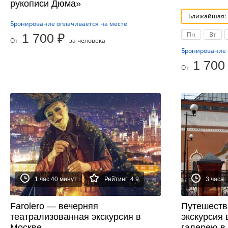
рукописи Дюма»
Ближайшая: 1
Бронирование оплачивается на месте
Пн
Вт
1 700 ₽
От
за человека
Бронирование 
1 700
От
1 час 40 минут
Рейтинг: 4.9
3 часа
Farolero — вечерняя
Путешеств
театрализованная экскурсия в
экскурсия 
Москве
галерею в