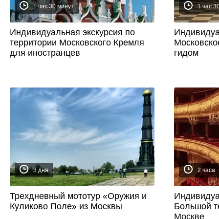
1 час 30 минут
1 час 3
Индивидуальная экскурсия по
Индивидуа
территории Московского Кремля
Московско
для иностранцев
гидом
3 дня
2 часа
Трехдневный мототур «Оружия и
Индивидуа
Куликово Поле» из Москвы
Большой т
Москве