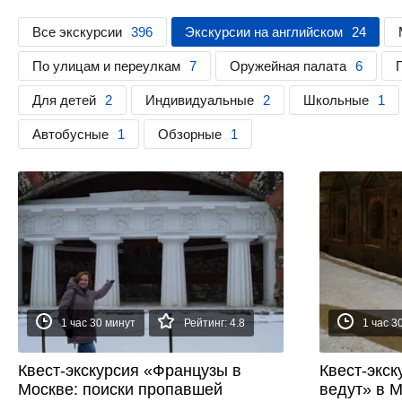
Все экскурсии
396
Экскурсии на английском
24
По улицам и переулкам
7
Оружейная палата
6
Для детей
2
Индивидуальные
2
Школьные
1
Автобусные
1
Обзорные
1
1 час 30 минут
Рейтинг: 4.8
1 час 3
Квест-экскурсия «Французы в
Квест-экс
Москве: поиски пропавшей
ведут» в 