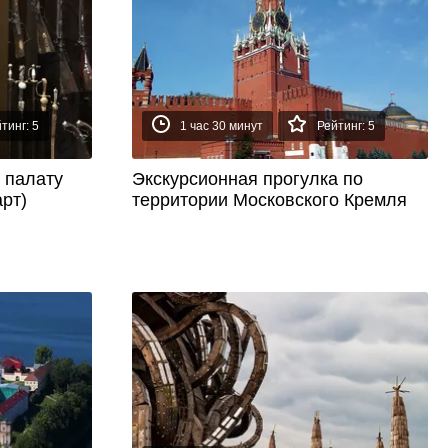
тинг: 5
1 час 30 минут
Рейтинг: 5
 палату
Экскурсионная прогулка по
рт)
территории Московского Кремля