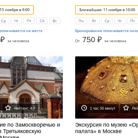
5 ноября в 9:00
Ближайшая: 11 ноября в 10:00
Ср
Чт
Пт
Сб
Вс
Пн
Вт
Ср
Чт
Пт
оплачивается на месте
Бронирование оплачивается онл
 ₽
750 ₽
за человека
От
за человека
Рейтинг: 4.7
1 час 30 минут
Рей
ие по Замоскворечью и
Экскурсия по музею «О
в Третьяковскую
палата» в Москве
 Москве