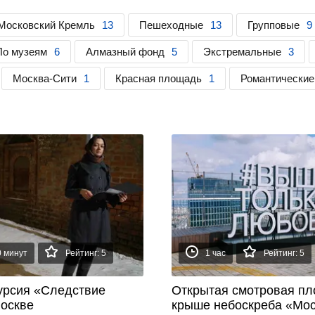
Московский Кремль
13
Пешеходные
13
Групповые
9
По музеям
6
Алмазный фонд
5
Экстремальные
3
Москва-Сити
1
Красная площадь
1
Романтические
Рекомендуем
0 минут
Рейтинг: 5
1 час
Рейтинг: 5
курсия «Следствие
Открытая смотровая пл
Москве
крыше небоскреба «Мос