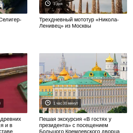
3 дня
Селигер-
Трехдневный мототур «Никола-
Ленивец» из Москвы
8
1 час 30 минут
 древних
Пешая экскурсия «В гостях у
я и в
президента» с посещением
ставе
Большого Кремлевского дворца