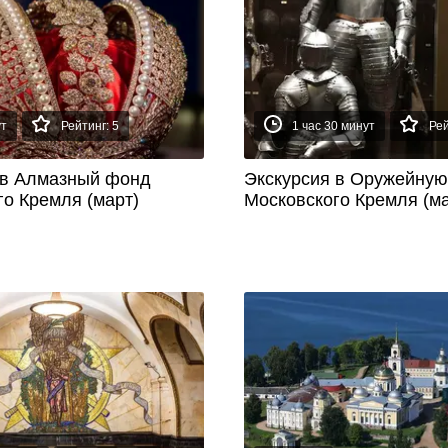
ут
Рейтинг: 5
1 час 30 минут
Рей
 в Алмазный фонд
Экскурсия в Оружейную
го Кремля (март)
Московского Кремля (ма