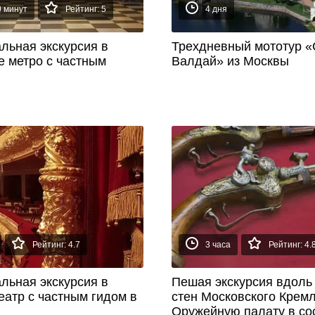
0 минут
Рейтинг: 5
4 дня
льная экскурсия в
Трехдневный мототур «
е метро с частным
Валдай» из Москвы
Рейтинг: 4.7
3 часа
Рейтинг: 4.
льная экскурсия в
Пешая экскурсия вдоль
еатр с частным гидом в
стен Московского Кремл
Оружейную палату в со