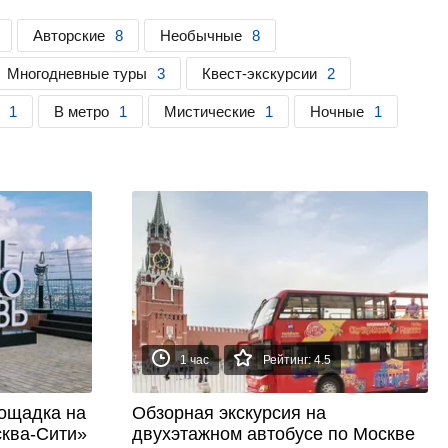
Авторские
8
Необычные
8
Многодневные туры
3
Квест-экскурсии
2
1
В метро
1
Мистические
1
Ночные
1
1 час
Рейтинг: 4.5
ощадка на
Обзорная экскурсия на
ква-Сити»
двухэтажном автобусе по Москве