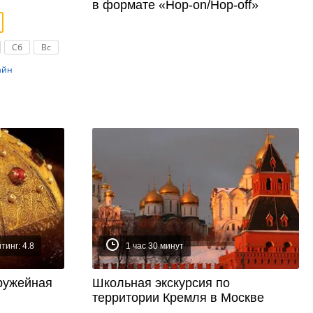
в формате «Hop-on/Hop-off»
Сб
Вс
айн
тинг: 4.8
1 час 30 минут
ружейная
Школьная экскурсия по
территории Кремля в Москве