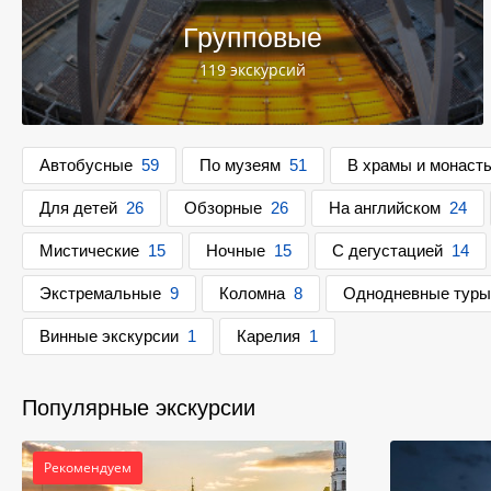
Групповые
119 экскурсий
Автобусные
59
По музеям
51
В храмы и монаст
Для детей
26
Обзорные
26
На английском
24
Мистические
15
Ночные
15
С дегустацией
14
Экстремальные
9
Коломна
8
Однодневные туры
Винные экскурсии
1
Карелия
1
Популярные экскурсии
Рекомендуем