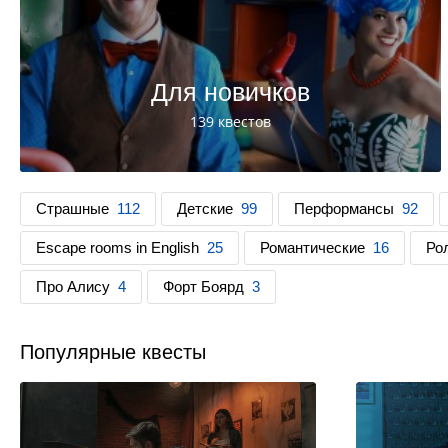
Для новичков
139 квестов
Страшные
112
Детские
99
Перформансы
92
Escape rooms in English
25
Романтические
16
Ро
Про Алису
4
Форт Боярд
3
Популярные квесты