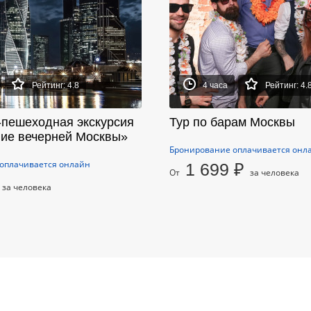
Рейтинг: 4.8
4 часа
Рейтинг: 4.
-пешеходная экскурсия
Тур по барам Москвы
ие вечерней Москвы»
Бронирование оплачивается онл
оплачивается онлайн
1 699 ₽
От
за человека
за человека