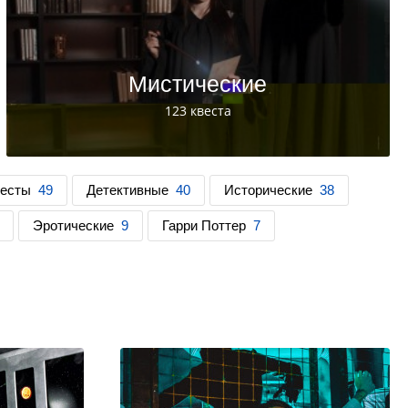
Мистические
123 квеста
весты
49
Детективные
40
Исторические
38
Эротические
9
Гарри Поттер
7