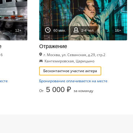
12+
60 мин.
2-4 чел.
16+
е
Отражение
 6
г. Москва, ул. Севанская, д.29, стр.2
Кантемировская, Царицыно
Бесконтактное участие актера
есте
Бронирование оплачивается на месте
5 000 ₽
От
за команду