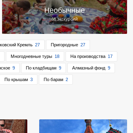
Необычные
68 экскурсий
ковский Кремль
27
Пригородные
27
Многодневные туры
18
На производства
17
нское
9
По кладбищам
9
Алмазный фонд
9
По крышам
3
По барам
2