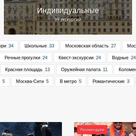
Индивидуальные
99 экскурсий
ыри
34
Школьные
33
Московская область
27
Мос
Речные прогулки
24
Квест-экскурсии
24
Водные
24
Красная площадь
13
Оружейная палата
11
Коломе
5
Москва-Сити
5
В метро
5
Романтические
3
Рекомендуем