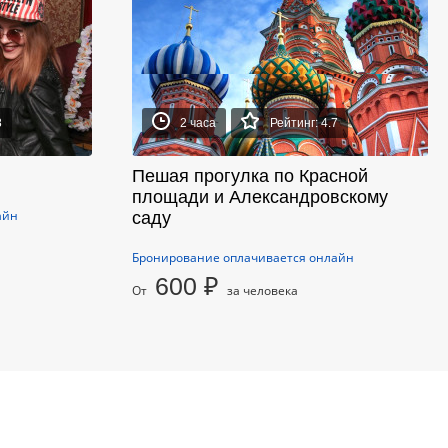
8
2 часа
Рейтинг: 4.7
Пешая прогулка по Красной
площади и Александровскому
айн
саду
Бронирование оплачивается онлайн
600 ₽
От
за человека