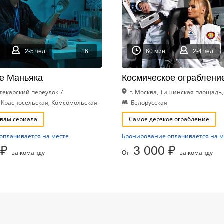
2-5 чел.
16+
60 мин.
2-4 чел.
е Маньяка
Космическое ограблени
птекарский переулок 7
г. Москва, Тишинская площадь,
 Красносельская, Комсомольская
Белорусская
ивам сериала
Самое дерзкое ограбление
оплачивается на месте
Бронирование оплачивается на м
 ₽
3 000 ₽
за команду
От
за команду