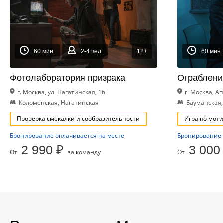
60 мин.
2-4 чел.
12+
60 мин.
Фотолаборатория призрака
Ограблени
г. Москва, ул. Нагатинская, 16
г. Москва, А
Коломенская, Нагатинская
Бауманская,
Проверка смекалки и сообразительности
Игра по мот
Бронирование оплачивается на месте
Бронирование 
2 990 ₽
3 000
От
за команду
От