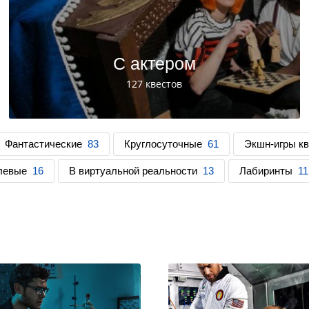
С актером
127 квестов
Фантастические
83
Круглосуточные
61
Экшн-игры к
левые
16
В виртуальной реальности
13
Лабиринты
11