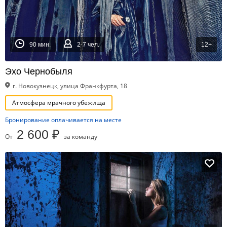
90 мин.
2-7 чел.
12+
Эхо Чернобыля
г. Новокузнецк, улица Франкфурта, 18
Атмосфера мрачного убежища
Бронирование оплачивается на месте
2 600 ₽
От
за команду