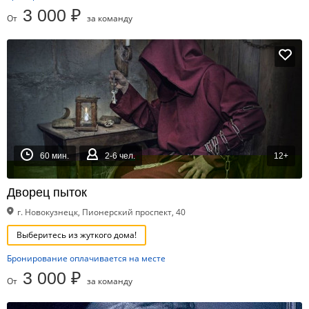
3 000 ₽
От
за команду
60 мин.
2-6 чел.
12+
Дворец пыток
г. Новокузнецк, Пионерский проспект, 40
Выберитесь из жуткого дома!
Бронирование оплачивается на месте
3 000 ₽
От
за команду