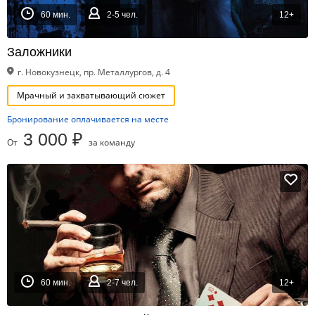
60 мин.
2-5 чел.
12+
Заложники
г. Новокузнецк, пр. Металлургов, д. 4
Мрачный и захватывающий сюжет
Бронирование оплачивается на месте
3 000 ₽
От
за команду
60 мин.
2-7 чел.
12+