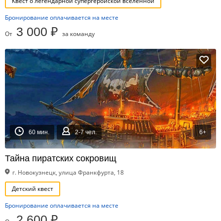
Квест о легендарной супергеройской вселенной
Бронирование оплачивается на месте
3 000 ₽
От
за команду
60 мин.
2-7 чел.
6+
Тайна пиратских сокровищ
г. Новокузнецк, улица Франкфурта, 18
Детский квест
Бронирование оплачивается на месте
2 600 ₽