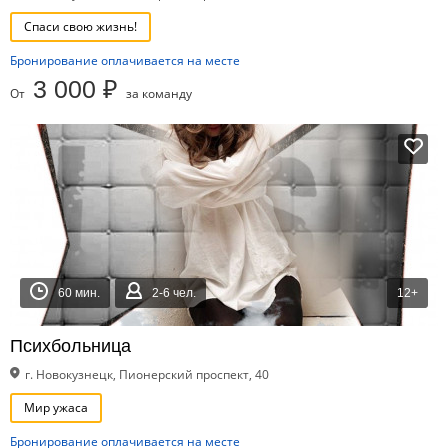
Спаси свою жизнь!
Бронирование оплачивается на месте
3 000 ₽
От
за команду
60 мин.
2-6 чел.
12+
Психбольница
г. Новокузнецк, Пионерский проспект, 40
Мир ужаса
Бронирование оплачивается на месте