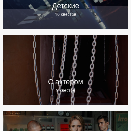
Детские
10 квестов
С актером
9 квестов