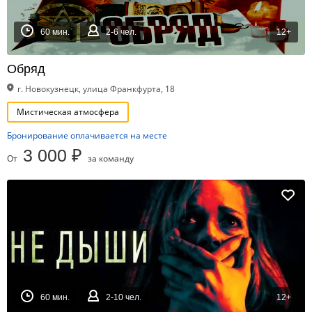
60 мин.
2-6 чел.
12+
Обряд
г. Новокузнецк, улица Франкфурта, 18
Мистическая атмосфера
Бронирование оплачивается на месте
3 000 ₽
От
за команду
60 мин.
2-10 чел.
12+