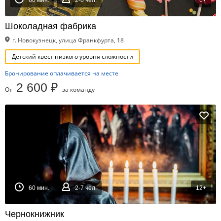
60 мин.
2-8 чел.
6+
Шоколадная фабрика
г. Новокузнецк, улица Франкфурта, 18
Детский квест низкого уровня сложности
Бронирование оплачивается на месте
2 600 ₽
От
за команду
60 мин.
2-7 чел.
12+
Чернокнижник