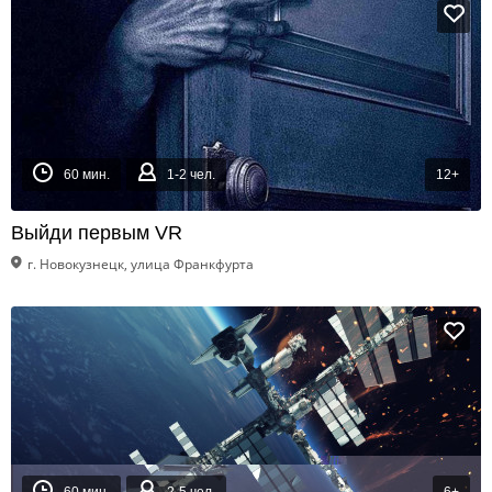
60 мин.
1-2 чел.
12+
Выйди первым VR
г. Новокузнецк, улица Франкфурта