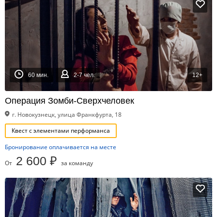
60 мин.
2-7 чел.
12+
Операция Зомби-Сверхчеловек
г. Новокузнецк, улица Франкфурта, 18
Квест с элементами перформанса
Бронирование оплачивается на месте
2 600 ₽
От
за команду