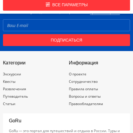
Подпишись на нашу рассылку новостей!
ВСЕ ПАРАМЕТРЫ
Нажимая кнопку «Подписаться», вы принимаете
правила портала
ПОДПИСАТЬСЯ
Категории
Информация
Экскурсии
О проекте
Квесты
Сотрудничество
Развлечения
Правила оплаты
Путеводитель
Вопросы и ответы
Статьи
Правообладателям
GoRu
GoRu — это портал для путешествий и отдыха в России. Туры и