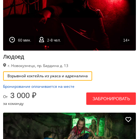
60 мин.
2-8 чел.
14+
Людоед
г. Новокузнецк, пр. Бардина д. 13
Взрывной коктейль из ужаса и адреналина
Бронирование оплачивается на месте
3 000 ₽
От
ЗАБРОНИРОВАТЬ
за команду