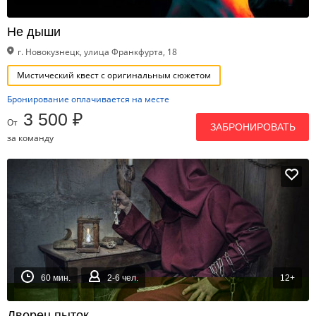
Не дыши
г. Новокузнецк, улица Франкфурта, 18
Мистический квест с оригинальным сюжетом
Бронирование оплачивается на месте
3 500 ₽
От
ЗАБРОНИРОВАТЬ
за команду
60 мин.
2-6 чел.
12+
Дворец пыток