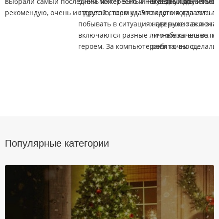
выбрали самый последний может быть и не вернулись, итог:
очень интересно и некоторых друзей он
музыка полностью 
рекомендую, очень интересно, всем удачи.
с другой стороны. Это круто когда есть 
задания давались о
побывать в ситуациях где нужно включать
наверное так и ост
включаются разные личные качества, м
что обязательно пр
героем. За компьютерами точно т...
ребята, вы сделали 
Популярные категории