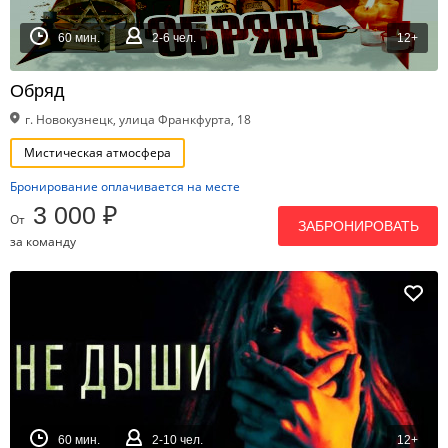
60 мин.
2-6 чел.
12+
Обряд
г. Новокузнецк, улица Франкфурта, 18
Мистическая атмосфера
Бронирование оплачивается на месте
3 000 ₽
От
ЗАБРОНИРОВАТЬ
за команду
60 мин.
2-10 чел.
12+