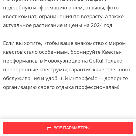
подробную информацию о нем, отзывы, фото
квест-комнат, ограничения по возрасту, а также
актуальное расписание и цены на 2024 год.
Если вы хотите, чтобы ваше знакомство с миром
квестов стало особенным, бронируйте Квесты-
перформансы в Новокузнецке на GoRu! Только
проверенные квеструмы, гарантия качественного
обслуживания и удобный интерфейс — доверьте
организацию своего отдыха профессионалам!
Подпишись на нашу рассылку новостей!
ВСЕ ПАРАМЕТРЫ
Нажимая кнопку «Подписаться», вы принимаете
правила портала