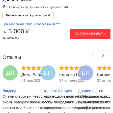
г. Новокузнецк, Пионерский проспект, 40
Выберитесь из жуткого дома!
Бронирование оплачивается на месте
3 000 ₽
От
ЗАБРОНИРОВАТЬ
за команду
Отзывы
ДЛ
ЕП
ЕП
Дима Лебедев
Евгения Павлова
Евгения
01 мая 2021
27 апреля 2021
27 апрел
Людоед
Рыцарский Орден
Дворец пыток
Очень классный квест, ходил с друзьями на днях, было
Вчера водили детей на "Рыцарский орден
Посетили сегодня л
очень завораживающе всем понравилось, аниматоры были
квесты не ходили и нам было важно что
мурашки по коже о
классными, было несколько уровней сложностей, если мы
понравилось. Все остались в восторге, с
декорации, отличн