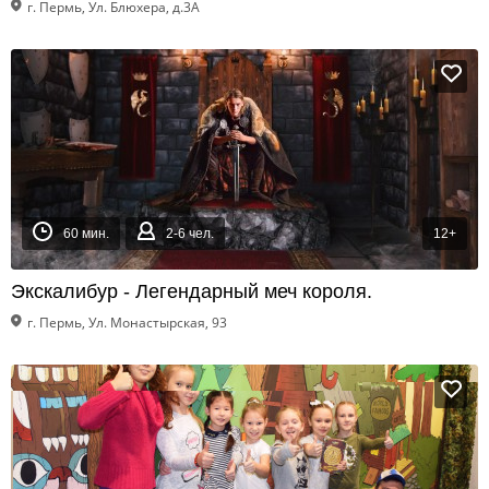
г. Пермь, Ул. Блюхера, д.3А
60 мин.
2-6 чел.
12+
Экскалибур - Легендарный меч короля.
г. Пермь, Ул. Монастырская, 93