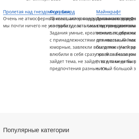
Пролетая над гнездом кукушки
Форт Боярд
Майнкрафт
Очень не атмосферный квест, актер подсказывал асю игру,
Приглашали команду организаторов Фор
Для такого праздни
мы почти ничего не успевали сделать сами, не понравилось
на турбазу - остались под грандиозным 
это очень располаг
Задания умные, креативные, подвижные.
вежливая, образова
с принадлежностями для квеста. Анима
оптимальный "коктей
юморные, завлекли всех деток кучей за 
было мне. На терр
влюбили в себя сразу же. Я сначала ужа
правила безопаснос
зайдет тема, не зайдет, все-таки детки 
(что для меня был
предпочтения разные. Уж...
чистый большой зал 
Популярные категории