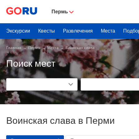
Пермь
Экскурсии
Квесты
Развлечения
Места
Подбо
Главная
Пермь
Места
Воинская слава
Поиск мест
Воинская слава в Перми