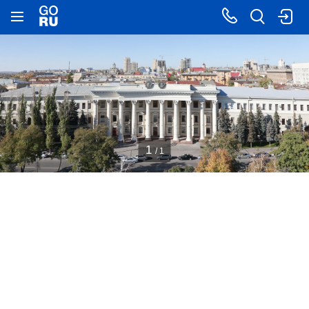
1
/ 1