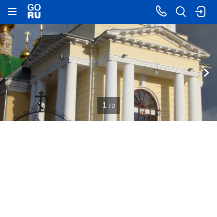
1
/ 2