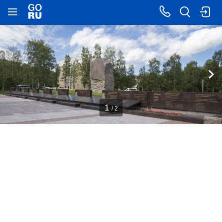
1
/ 2