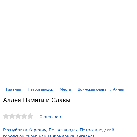
Главная
Петрозаводск
Места
Воинская слава
Аллея Памят
Аллея Памяти и Славы
0 отзывов
Республика Карелия, Петрозаводск, Петрозаводский
городской округ, улица Фридриха Энгельса