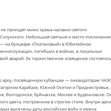
 не проходят мимо храма-часовни святого
Солунского. Небольшая святыня и место поклонения
а — на бульваре «Платановый» в Юбилейном
военнослужащих, погибших в войнах, в локальных
вий аварий. Ее торжественное освящение состоялось
ю арку, посвященную кубанцам — ликвидаторам ЧАЭС
Нагорном Карабахе, Южной Осетии и Приднестровье, 
е, Волгодонске, Буйнакске, Москве и Будённовске. О
го цвета, построенное в строгом стиле. Внутри арки
орых высечены даты российских войн и имена