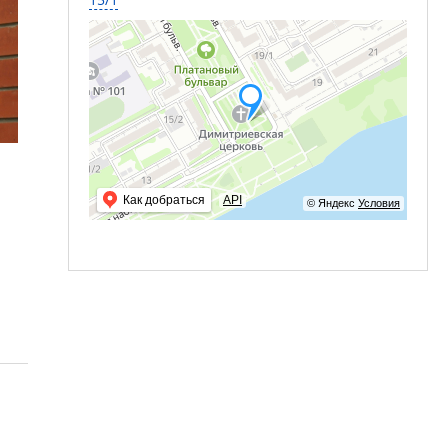
Как добраться
API
© Яндекс
Условия