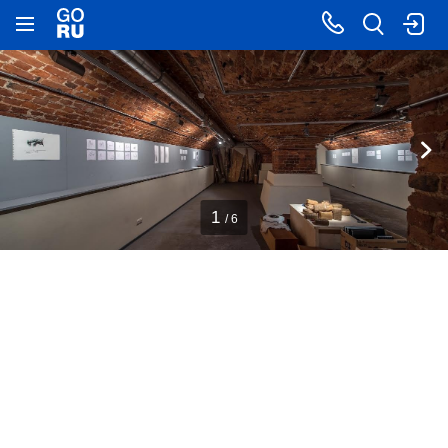
1
/ 6