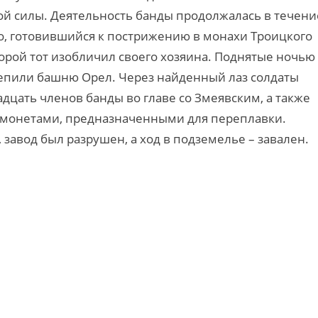
ой силы. Деятельность банды продолжалась в течени
о, готовившийся к пострижению в монахи Троицкого
торой тот изобличил своего хозяина. Поднятые ночью
цепили башню Орел. Через найденный лаз солдаты
адцать членов банды во главе со Змеявским, а также
 монетами, предназначенными для переплавки.
авод был разрушен, а ход в подземелье – завален.