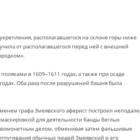
укрепления, располагавшегося на склоне горы ниже
лучила от располагавшегося перед ней с внешней
ородком».
поляками в 1609–1611 годах, а также при осаде
одах. Оба раза после разрушений башня была
именем графа Змеявского аферист построил неподале
 маскировкой для деятельности банды беглых
ивомонетным делом, обменивая затем фальшивые
отпугивания обычных людей Змеявский и его