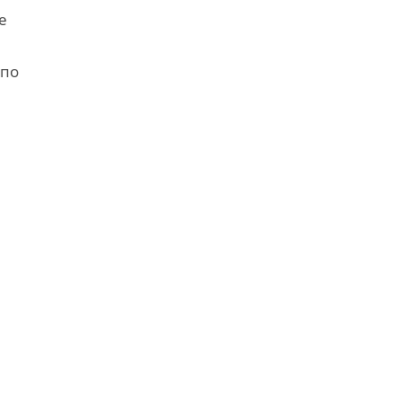
е
 по