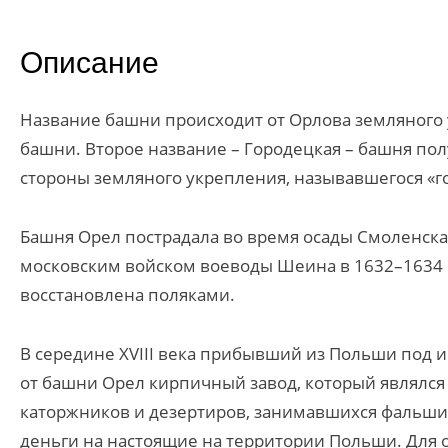
Описание
Название башни происходит от Орлова земляного 
башни. Второе название – Городецкая – башня по
стороны земляного укрепления, называвшегося «г
Башня Орел пострадала во время осады Смоленска 
московским войском воеводы Шеина в 1632–1634 г
восстановлена поляками.
В середине XVIII века прибывший из Польши под 
от башни Орел кирпичный завод, который являлся
каторжников и дезертиров, занимавшихся фальш
деньги на настоящие на территории Польши. Для 