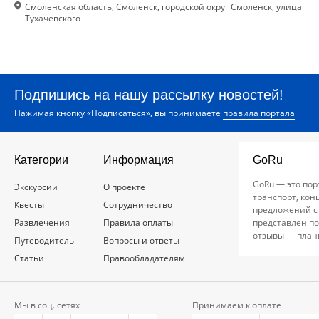
Смоленская область, Смоленск, городской округ Смоленск, улица
Тухачевского
Подпишись на нашу рассылку новостей!
Нажимая кнопку «Подписаться», вы принимаете
правила портала
Категории
Информация
GoRu
GoRu — это пор
Экскурсии
О проекте
транспорт, кон
Квесты
Сотрудничество
предложений с
Развлечения
Правила оплаты
представлен по
отзывы — план
Путеводитель
Вопросы и ответы
Статьи
Правообладателям
Мы в соц. сетях
Принимаем к оплате