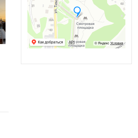
Как добраться
API
© Яндекс
Условия