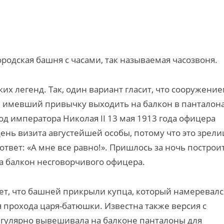
родская башня с часами, так называемая часозвоня.
х легенд. Так, один вариант гласит, что сооружени
 имевший привычку выходить на балкон в панталона
д императора Николая II 13 мая 1913 года офицера
день визита августейшей особы, потому что это зрел
ответ: «А мне все равно!». Пришлось за ночь построи
ра балкон несговорчивого офицера.
ет, что башней прикрыли купца, который намеревалс
я прохода царя-батюшки. Известна также версия с
егулярно вывешивала на балконе панталоны для