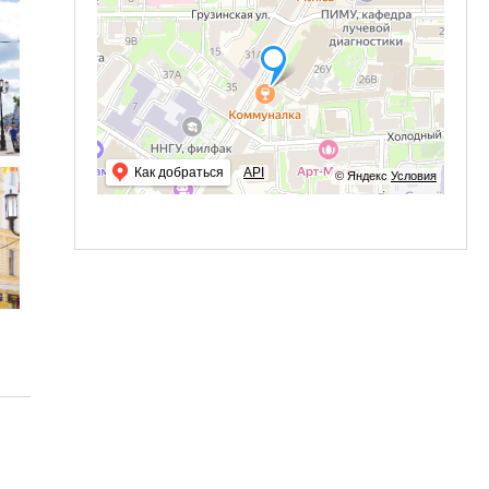
Как добраться
API
© Яндекс
Условия