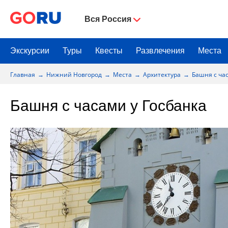
Вся Россия
Экскурсии
Туры
Квесты
Развлечения
Места
Главная
Нижний Новгород
Места
Архитектура
Башня с ча
Башня с часами у Госбанка