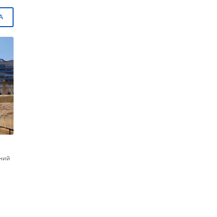
А
жний