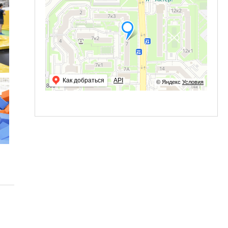
Как добраться
API
© Яндекс
Условия