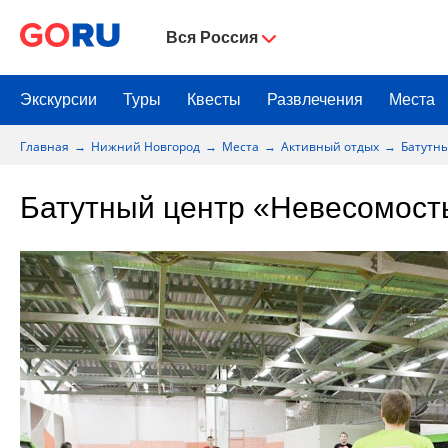
Вся Россия
Экскурсии
Туры
Квесты
Развлечения
Места
Главная
Нижний Новгород
Места
Активный отдых
Батутн
Батутный центр «Невесомост