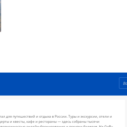
тал для путешествий и отдыха в России. Туры и экскурсии, отели и
церты и квесты, кафе и рестораны — здесь собраны тысячи
 возможностью онлайн-бронирования и покупки билетов. На GoRu