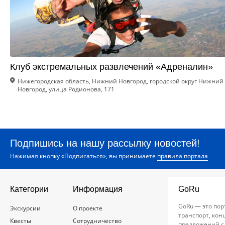
Клуб экстремальных развлечений «Адреналин»
Нижегородская область, Нижний Новгород, городской округ Нижний
Новгород, улица Родионова, 171
Подпишись на нашу рассылку новостей!
Нажимая кнопку «Подписаться», вы принимаете
правила портала
Категории
Информация
GoRu
GoRu — это пор
Экскурсии
О проекте
транспорт, кон
Квесты
Сотрудничество
предложений с