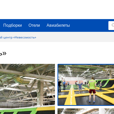
Подборки
Отели
Авиабилеты
ый центр «Невесомость»
ь»