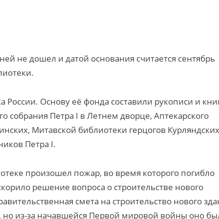
дней не дошел и датой основания считается сентябрь
лиотеки.
 России. Основу её фонда составили рукописи и кни
о собрания Петра I в Летнем дворце, Аптекарского
инских, Митавской библиотеки герцогов Курляндских,
иков Петра I.
лиотеке произошел пожар, во время которого погибло
скорило решение вопроса о строительстве нового
равительственная смета на строительство нового зда
о, но из-за начавшейся Первой мировой войны оно бы