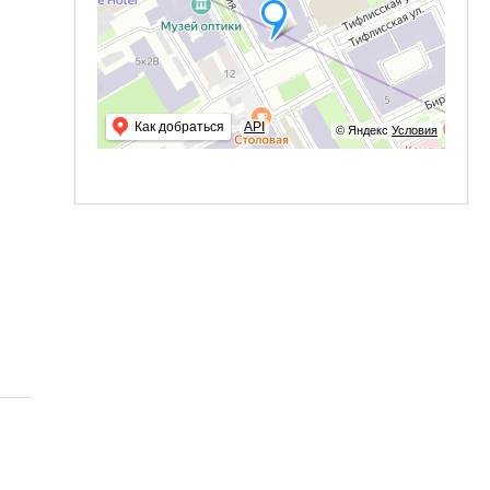
Как добраться
API
© Яндекс
Условия