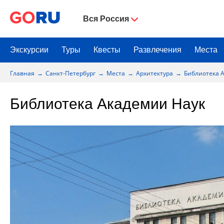
Вся Россия
Экскурсии
Туры
Квесты
Развлечения
Места
Главная
Санкт-Петербург
Места
Архитектура
Библиотека 
Библиотека Академии Наук