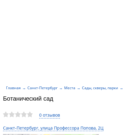
Главная
Санкт-Петербург
Места
Сады, скверы, парки
Ботан
Ботанический сад
0 отзывов
Санкт-Петербург, улица Профессора Попова, 2Ц