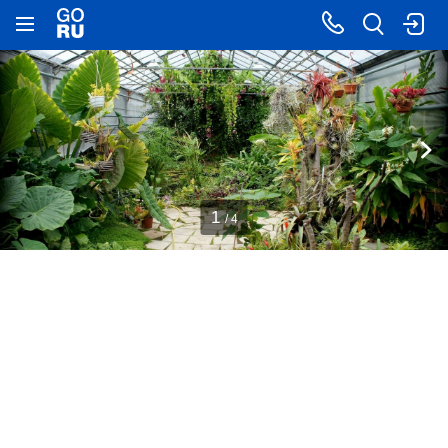
1
/ 4