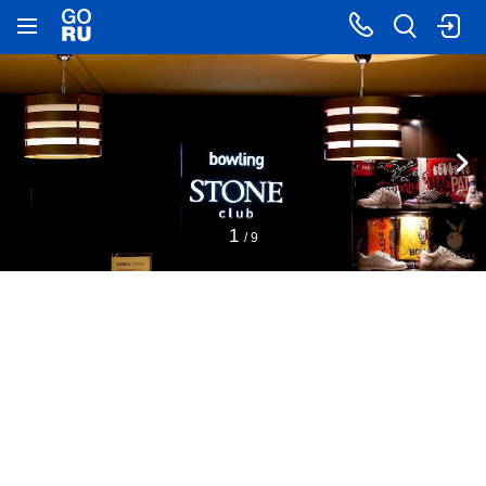
1
/ 9