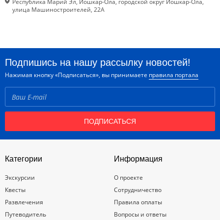
Республика Марий Эл, Йошкар-Ола, городской округ Йошкар-Ола,
улица Машиностроителей, 22А
Подпишись на нашу рассылку новостей!
Нажимая кнопку «Подписаться», вы принимаете
правила портала
ПОДПИСАТЬСЯ
Категории
Информация
Экскурсии
О проекте
Квесты
Сотрудничество
Развлечения
Правила оплаты
Путеводитель
Вопросы и ответы